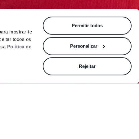
Permitir todos
 para mostrar-te
eitar todos os
Ver condições
Personalizar
ossa
Política de
Rejeitar