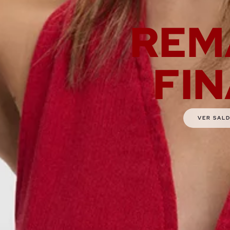
REM
FI
VER SAL