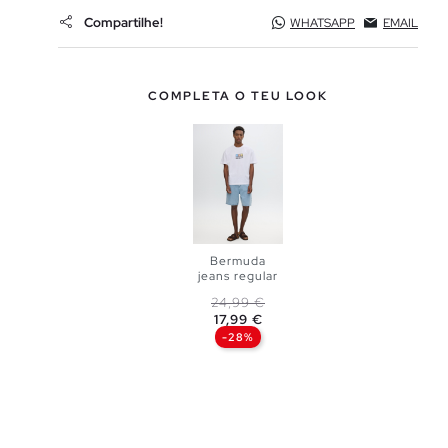
Compartilhe!
WHATSAPP
EMAIL
COMPLETA O TEU LOOK
Bermuda
jeans regular
Preço normal
Preço
24,99 €
ADICIONAR
17,99 €
-28%
NO TEU
CESTO
36
38
40
42