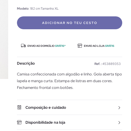
Modelo
: 182 cm Tamanho XL
ADICIONAR NO TEU CESTO
ENVIO AO DOMICÍLIO
GRÁTIS*
ENVIO AO LOJA
GRÁTIS
Descrição
Ref. :
453889353
Camisa confeccionada com algodão e linho. Gola aberta tipo
lapela e manga curta. Estampa de listras em duas cores.
Fechamento frontal com botões.
Composição e cuidado
Disponibilidade na loja