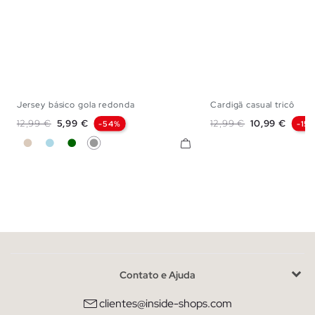
Jersey básico gola redonda
Cardigã casual tricô
S
M
L
S
M
Preço normal
Preço
Preço normal
Preço
12,99 €
5,99 €
12,99 €
10,99 €
-54%
-15
Off White
Azul Claro
Verde Escuro
Cinza Meio
Contato e Ajuda
clientes@inside-shops.com