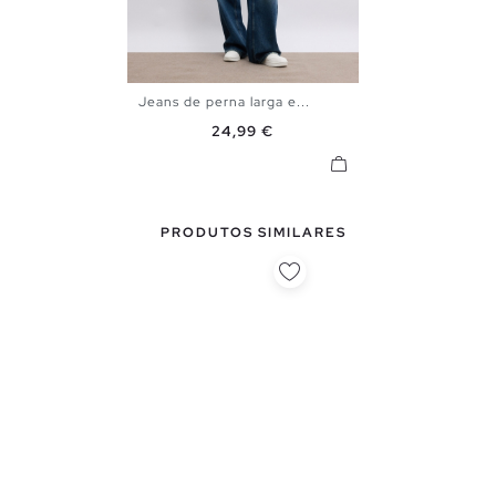
Jeans de perna larga e...
34
36
38
40
Preço
24,99 €
PRODUTOS SIMILARES