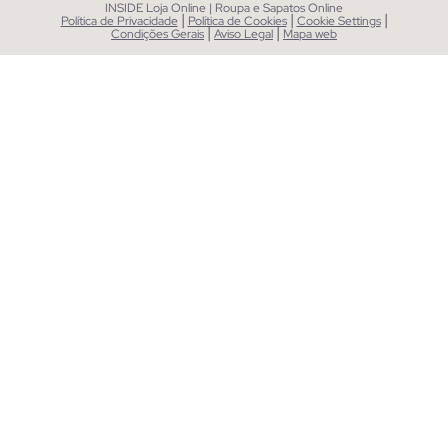
INSIDE Loja Online | Roupa e Sapatos Online
|
|
|
Política de Privacidade
Política de Cookies
Cookie Settings
|
|
Condições Gerais
Aviso Legal
Mapa web