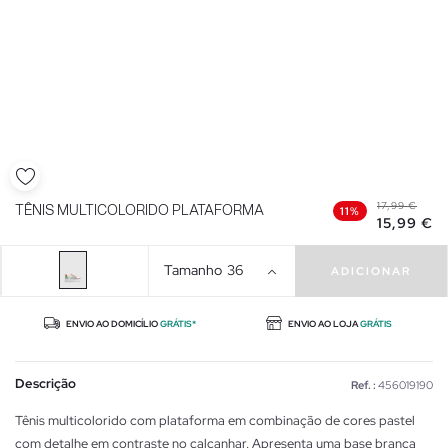
17,99 €
TÊNIS MULTICOLORIDO PLATAFORMA
11%
15,99 €
Tamanho
36
ADICIONAR
ENVIO AO DOMICÍLIO
GRÁTIS*
ENVIO AO LOJA
GRÁTIS
Descrição
Ref. :
456019190
Tênis multicolorido com plataforma em combinação de cores pastel
com detalhe em contraste no calcanhar. Apresenta uma base branca