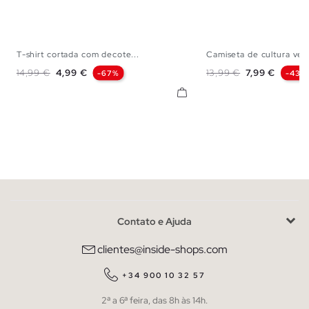
T-shirt cortada com decote...
Camiseta de cultura verd
XS
S
M
L
XS
S
M
Preço normal
Preço
Preço normal
Preço
14,99 €
4,99 €
13,99 €
7,99 €
-67%
-43%
Contato e Ajuda
clientes@inside-shops.com
+34 900 10 32 57
2ª a 6ª feira, das 8h às 14h.