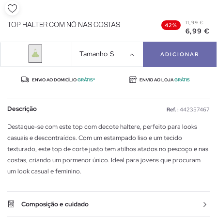
11,99 €
TOP HALTER COM NÓ NAS COSTAS
42%
6,99 €
Tamanho
S
ADICIONAR
ENVIO AO DOMICÍLIO
GRÁTIS*
ENVIO AO LOJA
GRÁTIS
Descrição
Ref. :
442357467
Destaque-se com este top com decote haltere, perfeito para looks
casuais e descontraídos. Com um estampado liso e um tecido
texturado, este top de corte justo tem atilhos atados no pescoço e nas
costas, criando um pormenor único. Ideal para jovens que procuram
um look casual e feminino.
Composição e cuidado