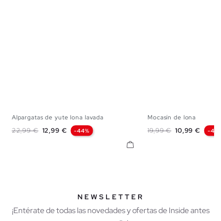
Alpargatas de yute lona lavada
Mocasín de lona
40
41
42
44
45
39
40
41
42
Precio base
Precio
Precio base
Precio
22,99 €
12,99 €
19,99 €
10,99 €
-44%
-45
NEWSLETTER
¡Entérate de todas las novedades y ofertas de Inside antes