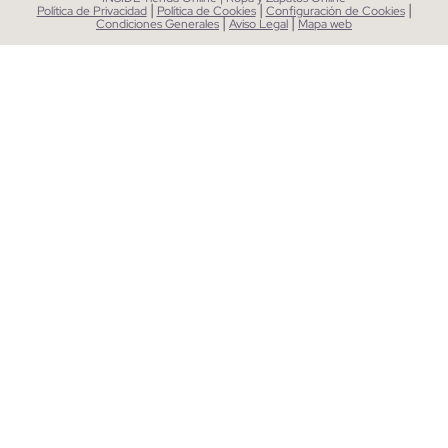
|
|
|
Política de Privacidad
Política de Cookies
Configuración de Cookies
|
|
Condiciones Generales
Aviso Legal
Mapa web