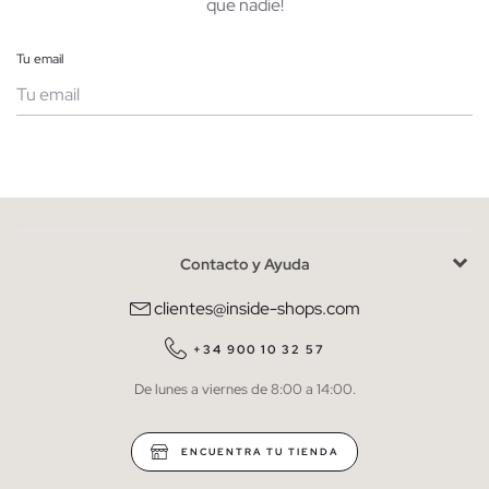
que nadie!
Tu email
Mujer
Hombre
Contacto y Ayuda
He leído y entiendo la
política de privacidad
y acepto recibir
comunicaciones comerciales personalizadas de Inside.
clientes@inside-shops.com
QUIERO SUSCRIBIRME
+34 900 10 32 57
De lunes a viernes de 8:00 a 14:00.
* Puedes cancelar la suscripción en cualquier momento.
ENCUENTRA TU TIENDA