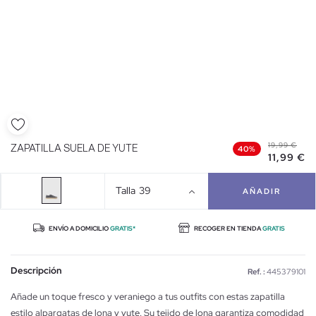
19,99 €
ZAPATILLA SUELA DE YUTE
40%
11,99 €
Talla
39
AÑADIR
ENVÍO A DOMICILIO
GRATIS*
RECOGER EN TIENDA
GRATIS
Descripción
Ref. :
445379101
Añade un toque fresco y veraniego a tus outfits con estas zapatilla
estilo alpargatas de lona y yute. Su tejido de lona garantiza comodidad