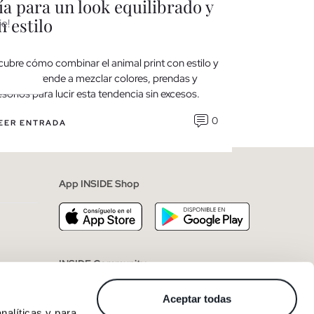
ía para un look equilibrado y
para prim
n estilo
e!
Descubre las t
primavera-veran
ubre cómo combinar el animal print con estilo y
lenceros, chaque
librio. Aprende a mezclar colores, prendas y
con lo último e
sorios para lucir esta tendencia sin excesos.
0
LEER ENTRA
EER ENTRADA
merciales
App INSIDE Shop
INSIDE Community
Aceptar todas
nalíticas y para