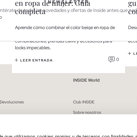
en ropa de mujer: Guía
gu
NEWSLETTER
completa
co
Entérate de todas las novedades y ofertas de Inside antes que nadi
o
Aprende cómo combinar el color beige en ropa de
Desc
mujer con estilo y facilidad. Descubre
equi
0
combinaciones, prendas clave y accesorios para
acce
looks impecables.
r
Hombre
L
0
LEER ENTRADA
ído y entiendo la
política de privacidad
y acepto recibir comunicaciones co
alizadas de Inside.
INSIDE World
QUIERO SUSCRIBIRME
 Devoluciones
Club INSIDE
* Puedes cancelar la suscripción en cualquier momento.
Sobre nosotros
ones
Trabaja con nosotros
 devolución
Blog
e que utilizamos cookies propias y de terceros con finalidades a