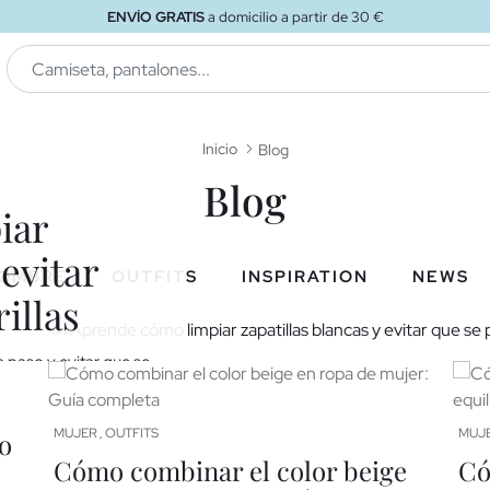
ENVÍO GRATIS
a domicilio a partir de 30 €
Inicio
Blog
Blog
iar
 evitar
OMBRE
OUTFITS
INSPIRATION
NEWS
illas
 paso y evitar que se
os para mantenerlas
<<
1
...
2
3
4
5
6
>>
MUJER
OUTFITS
MUJ
o
,
Cómo combinar el color beige
Có
0