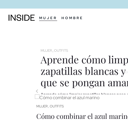
MUJER
HOMBRE
MUJER
OUTFITS
,
Aprende cómo limp
zapatillas blancas y
MUJER
H
que se pongan amar
Aprende cómo limpiar zapatillas blancas paso a
pongan amarillas. Trucos, productos y consej
MUJER
OUTFITS
impecables.
,
Cómo combinar el azul marin
LEER ENTRADA