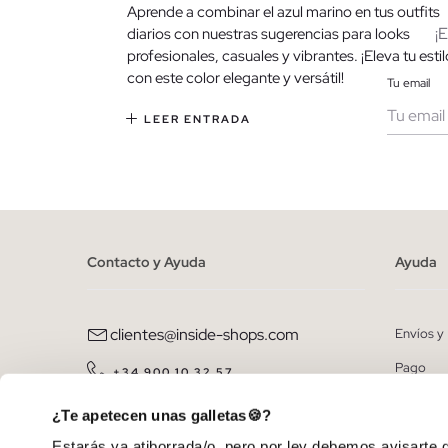
Aprende a combinar el azul marino en tus outfits
¡
diarios con nuestras sugerencias para looks
profesionales, casuales y vibrantes. ¡Eleva tu estil
con este color elegante y versátil!
Tu email
LEER ENTRADA
Muje
He le
person
Contacto y Ayuda
Ayuda
clientes@inside-shops.com
Envíos y
Pago
+34 900 10 32 57
Promoci
De lunes a viernes de 8:00 a 14:00.
¿Te apetecen unas galletas🍪?
Tramitar
Estarás ya atiborrada/o, pero por ley debemos avisarte d