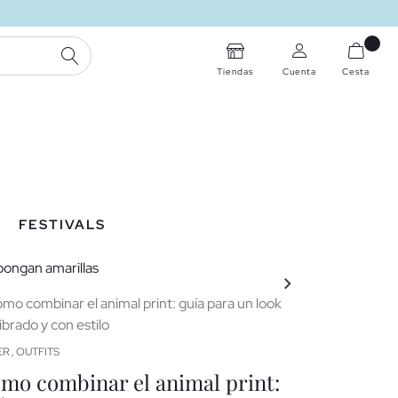
BUSCAR
Tiendas
Cuenta
Cesta
FESTIVALS
ER
OUTFITS
MUJER
OUTFITS
,
,
mo combinar el animal print:
Tendencia