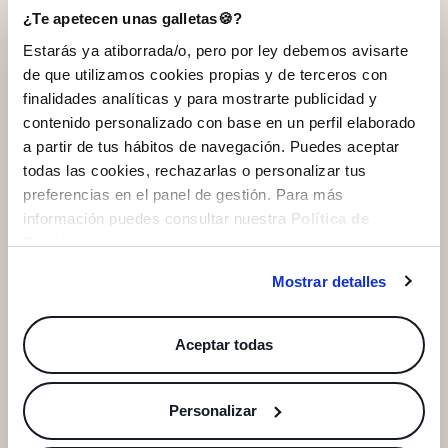
¿Te apetecen unas galletas🍪?
Ayuda
Estarás ya atiborrada/o, pero por ley debemos avisarte
QUIERO SUSCRIBIRME
de que utilizamos cookies propias y de terceros con
INSIDE World
finalidades analíticas y para mostrarte publicidad y
* Puedes cancelar la suscripción en cualquier momento.
contenido personalizado con base en un perfil elaborado
a partir de tus hábitos de navegación. Puedes aceptar
App INSIDE Shop
todas las cookies, rechazarlas o personalizar tus
preferencias en el panel de gestión. Para más
información puedes consultar nuestra
Política de
Cookies
.
INSIDE Community
Mostrar detalles
Aceptar todas
Pago seguro
Personalizar