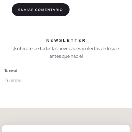
NEWSLETTER
¡Entérate de todas las novedades y ofertas de Inside
antes que nadie!
Tu email
Mujer
Hombre
Contacto y Ayuda
He leído y entiendo la
política de privacidad
y acepto recibir
comunicaciones comerciales personalizadas de Inside.