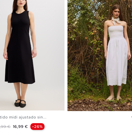
tido midi ajustado sin...
ecio base
Precio
,99 €
16,99 €
-26%