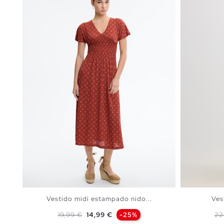
Vestido midi estampado nido...
Ves
Precio base
Precio
Pr
19,99 €
14,99 €
-25%
22