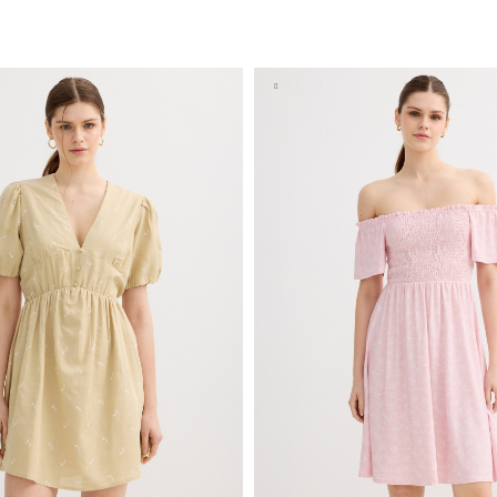
AÑADIR A MI CESTA
XS
S
M
L