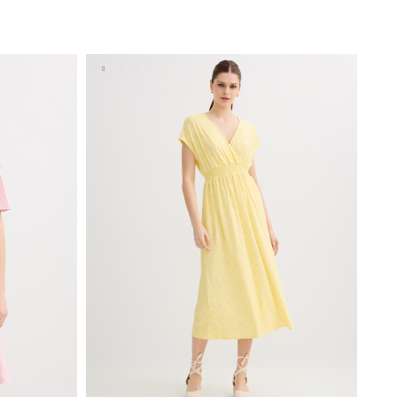
AÑADIR A MI CESTA
XS
S
M
L