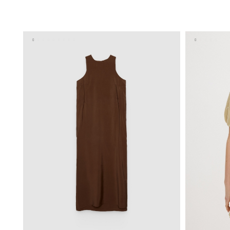
AÑADIR A MI CESTA
XS
S
M
L