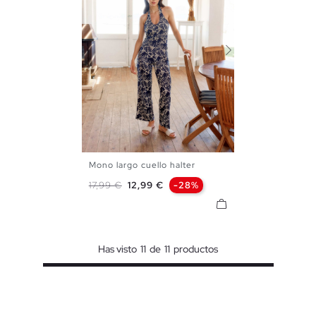
Mono largo cuello halter
XS
S
M
L
Precio base
Precio
17,99 €
12,99 €
-28%
Has visto
11
de
11
productos