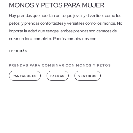
MONOS Y PETOS PARA MUJER
Hay prendas que aportan un toque jovial y divertido, como los
petos; y prendas confortables y versátiles como los monos. No
importa la edad que tengas, ambas prendas son capaces de
crear un look completo. Podrás combinarlos con
complementos como
cinturones de mujer
,
bisutería
,
bolsos
, y
LEER MÁS
zapatos planos
o de
tacón
que siempre serán un acierto.
PRENDAS PARA COMBINAR CON MONOS Y PETOS
Características de nuestros Petos y monos para mujer
Nuestros petos y monos están pensados para que crear tu
PANTALONES
FALDAS
VESTIDOS
estilismo sea de lo más sencillo, funcionan con prácticamente
todo tipo de prendas, desde blusas y camisas en tonos lisos y
estampados hasta
camisetas
y tops de estilo lencero, con
mangas abullonadas, desmangados y con detalles. Son la
alternativa perfecta para un look cómodo
, olvídate de
prendas estrechas y tejidos ceñidos, y da la bienvenida a la
prenda más destacada de la temporada.