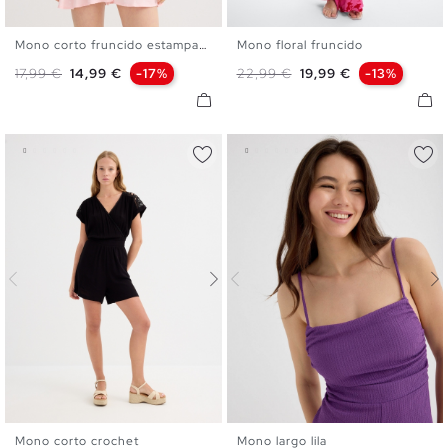
Mono corto fruncido estampado
Mono floral fruncido
XS
S
M
L
XS
S
M
L
Precio base
Precio
Precio base
Precio
17,99 €
14,99 €
-17%
22,99 €
19,99 €
-13%
Mono corto crochet
Mono largo lila