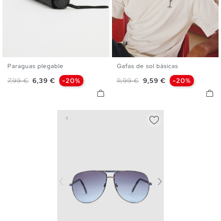
Paraguas plegable
Gafas de sol básicas
U
U
Precio base
Precio
Precio base
Precio
7,99 €
6,39 €
-20%
11,99 €
9,59 €
-20%