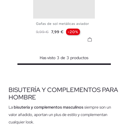
Gafas de sol metálicas aviador
U
Precio base
Precio
9,99 €
7,99 €
-20%
Has visto
3
de
3
productos
BISUTERÍA Y COMPLEMENTOS PARA
HOMBRE
La
bisutería y complementos masculinos
siempre son un
valor añadido, aportan un plus de estilo y complementan
cualquier look.