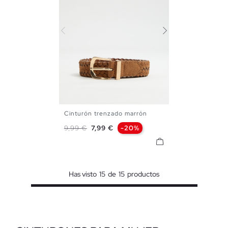
Cinturón trenzado marrón
S
M
L
Precio base
Precio
9,99 €
7,99 €
-20%
Has visto
15
de
15
productos