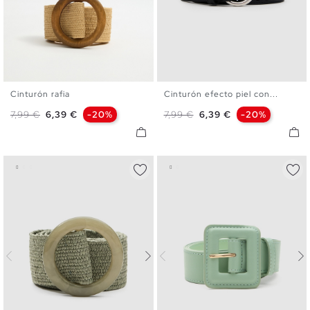
Cinturón rafia
Cinturón efecto piel con...
U
S
M
L
Precio base
Precio
Precio base
Precio
7,99 €
6,39 €
-20%
7,99 €
6,39 €
-20%