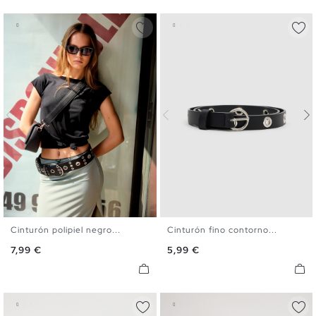
Cinturón polipiel negro...
Cinturón fino contorno...
S
M
L
S
M
L
Precio
Precio
7,99 €
5,99 €