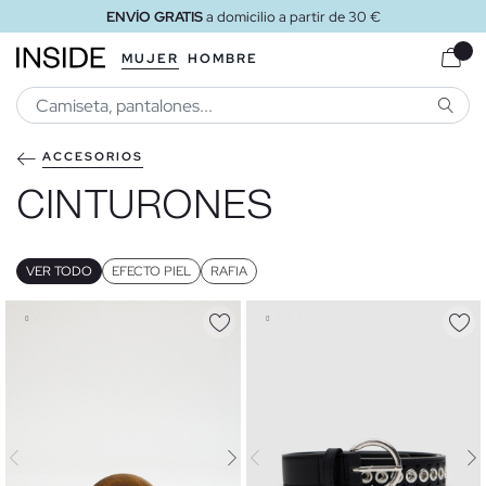
ENVÍO GRATIS
a tienda
MUJER
HOMBRE
BUSCA
ACCESORIOS
CINTURONES
VER TODO
EFECTO PIEL
RAFIA