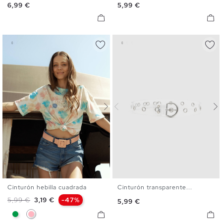
Precio
Precio
6,99 €
5,99 €
Cinturón hebilla cuadrada
Cinturón transparente...
S
M
L
S
M
L
Precio base
Precio
5,99 €
3,19 €
-47%
Precio
5,99 €
Verde
Rosa Claro