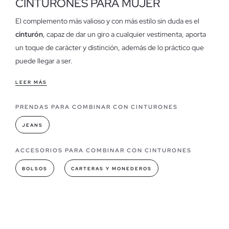
CINTURONES PARA MUJER
El complemento más valioso y con más estilo sin duda es el
cinturón
, capaz de dar un giro a cualquier vestimenta, aporta
un toque de carácter y distinción, además de lo práctico que
puede llegar a ser.
Características de los cinturones para mujer
LEER MÁS
El
cinturón se puede utilizar de diversas formas
, bien a
PRENDAS PARA COMBINAR CON CINTURONES
modo de sujeción para mayor comodidad; o bien para llevarlo a
modo de adorno en la cintura, esta opción es ideal para marcar
JEANS
la figura con una falda o pantalón de tiro alto, o un vestido que
queramos que quede ceñido para resaltar la silueta. Descubre
ACCESORIOS PARA COMBINAR CON CINTURONES
nuestros
cinturones baratos de mujer
.
BOLSOS
CARTERAS Y MONEDEROS
Modelos de cinturones que puedes encontrar en INSIDE
En INSIDE tenemos
los cinturones más trendy
de la
temporada, con hebillas de diferentes tamaños y formas
(cuadradas, redondas, rectangulares o con formas originales)