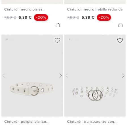
Cinturón negro ojales...
Cinturón negro hebilla redonda
S
M
L
S
M
L
Precio base
Precio
Precio base
Precio
7,99 €
6,39 €
-20%
7,99 €
6,39 €
-20%
Cinturón polipiel blanco...
Cinturón transparente con...
S
M
L
S
M
L