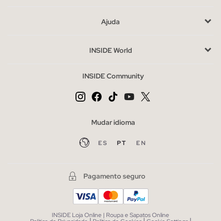
diferentes tecidos e cores, as camisas pólo são sem dúvida a
peça perfeita para vestir sem a necessidade de usar uma
Ajuda
camisa, são muito úteis para o dia-a-dia e para o trabalho.
Há gola de camisa e gola de mandarim. Embora os mais
INSIDE World
famosos e exigidos sejam os pólos básicos em tons uniformes.
Mais e mais desenhos estão surgindo, dando lugar a
INSIDE Community
impressões atuais, como listras, flores, pontos, fotos etc. E em
uma variedade de tecidos. As camisas pólo de algodão são
frescas, leves e você terá a sensação de usar uma camiseta.
Mudar idioma
Vantagens de comprar camisas polo no INSIDE online
Se você não quer perder a elegância nem conforto, em nosso
ES
PT
EN
site encontrará exatamente o que procura: camisas
pólo
básicas, com estampas multifacetadas e tecidos macios e
Pagamento seguro
agradáveis
para que estar bem vestido não seja um incômodo.
Os camisas pólos mais procurados da temporada
É verdade que
as camisas pólo para homem básicas
são uma
INSIDE Loja Online | Roupa e Sapatos Online
|
|
|