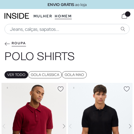
ENVIO GRÁTIS
ao loja
MULHER
HOMEM
PESQU
ROUPA
POLO SHIRTS
VER TODO
GOLA CLÁSSICA
GOLA MAO