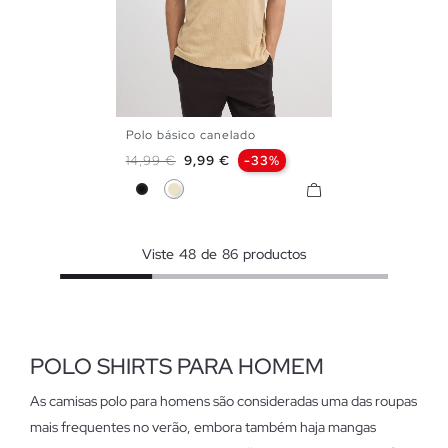
Polo básico canelado
S
M
L
XL
XXL
Preço normal
Preço
14,99 €
9,99 €
-33%
Preto
Areia
Viste
48
de
86
productos
POLO SHIRTS PARA HOMEM
As camisas polo para homens são consideradas uma das roupas
mais frequentes no verão, embora também haja mangas