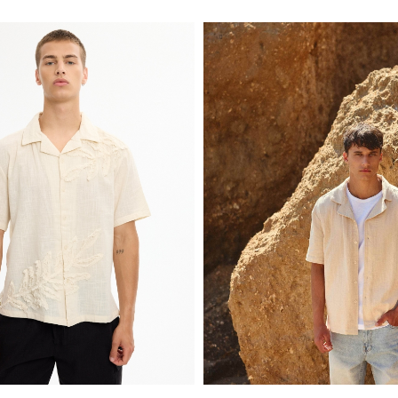
S
M
L
XL