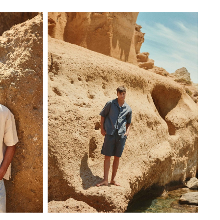
S
M
L
XL