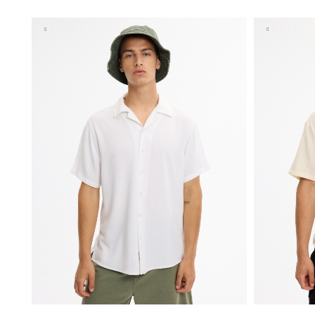
S
M
L
XL