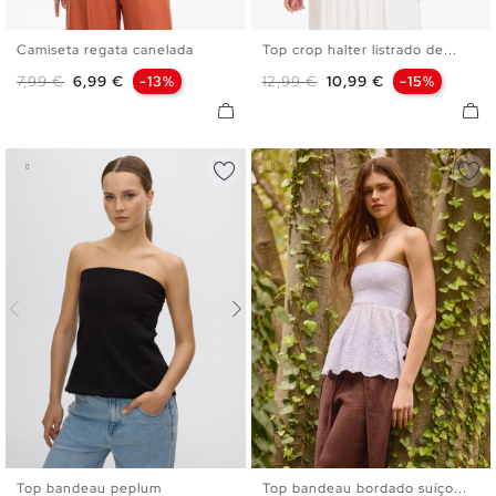
Camiseta regata canelada
Top crop halter listrado de...
XS
S
M
L
XS
S
M
L
Preço normal
Preço
Preço normal
Preço
7,99 €
6,99 €
-13%
12,99 €
10,99 €
-15%
Top bandeau peplum
Top bandeau bordado suíço...