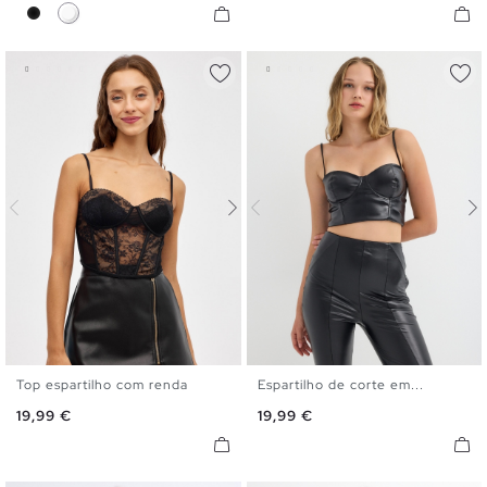
Preto
Branco
Top espartilho com renda
Espartilho de corte em...
S
M
L
S
M
L
Preço
Preço
19,99 €
19,99 €