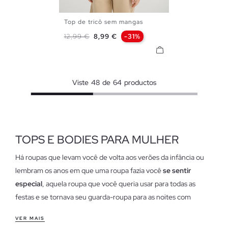
Top de tricô sem mangas
S
M
L
Preço normal
Preço
12,99 €
8,99 €
-31%
Viste
48
de
64
productos
TOPS E BODIES PARA MULHER
Há roupas que levam você de volta aos verões da infância ou
lembram os anos em que uma roupa fazia você
se sentir
especial
, aquela roupa que você queria usar para todas as
festas e se tornava seu guarda-roupa para as noites com
amigos. Os tops fizeram um estrago nos nossos guarda-roupas
VER MAIS
e estão aqui para ficar novamente, esqueça a idéia de tops