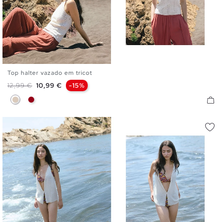
Top halter vazado em tricot
XS
S
M
L
Preço normal
Preço
12,99 €
10,99 €
-15%
Off White
Carmim