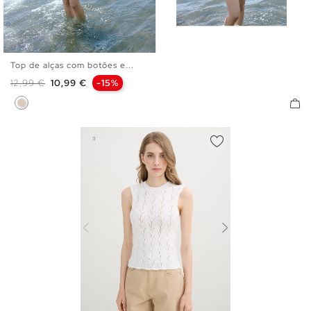
Top de alças com botões e...
XS
S
M
L
Preço normal
Preço
12,99 €
10,99 €
-15%
Off White