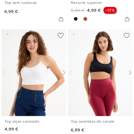
Top sem costuras
Recorte superior
S
M
L
S
M
L
Preço normal
Preço
5,99 €
4,99 €
-17%
Preço
6,99 €
Preto
Castanha Caldera
Top alças canelado
Top seamless de canale
XS
S
M
L
S
M
L
Preço
4,99 €
Preço
6,99 €