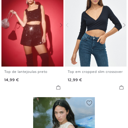
Top de lantejoulas preto
Top em cropped slim crossover
S
M
L
XS
S
M
L
Preço
Preço
14,99 €
12,99 €