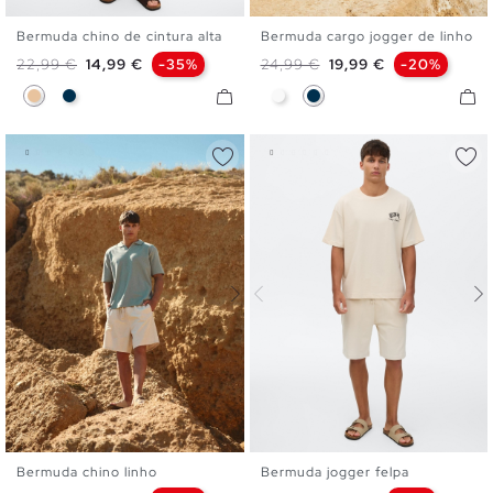
Bermuda chino de cintura alta
Bermuda cargo jogger de linho
38
40
42
44
46
XS
S
M
L
XL
Preço normal
Preço
Preço normal
Preço
22,99 €
14,99 €
-35%
24,99 €
19,99 €
-20%
Bege
Azul Marinho
Branco
Azul Marinho
Bermuda chino linho
Bermuda jogger felpa
XS
S
M
L
XL
XS
S
M
L
XL