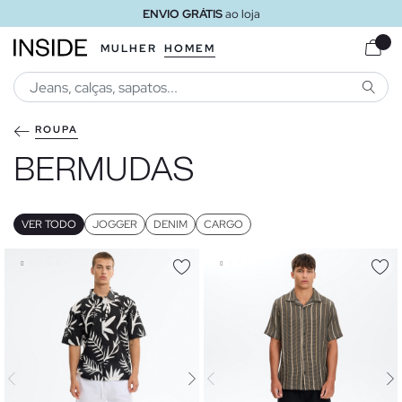
ENVIO GRÁTIS
ao loja
MULHER
HOMEM
PESQU
ROUPA
BERMUDAS
VER TODO
JOGGER
DENIM
CARGO