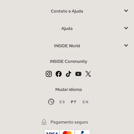
uma camiseta,
camisa
ou polo, ficarão ótimas.
Para escolher
Contato e Ajuda
diariamente esta opção
, seja em cores, desgastadas, ou com
detahes, existem muitos estilos que você pode encontrar em
Ajuda
nossa seleção de shorts jeans.
Para se vestir, oferecemos os shorts de estilo chinês
, em
INSIDE World
uma ampla variedade de cores e desenhos, perfeitamente
combinados com camisas e mocassins, um visual elegante que
INSIDE Community
se adaptará sem problemas ao sufocante calor do verão. Se
você é um atleta e aprecia o estilo das ruas, os shorts
esportivos em algodão com detalhes, faixas laterais e estampas
serão os seus favoritos
Mudar idioma
Vantagens de comprar shorts na INSIDE online.
ES
PT
EN
Você consegue pensar em uma maneira melhor de aproveitar
o verão? sem dúvida as bermudas de INSIDE masculinos
tornará seus dias um pouco menos quentes,
aproveite nossa
Pagamento seguro
variedade e abra espaço para eles em seu guarda-roupa.