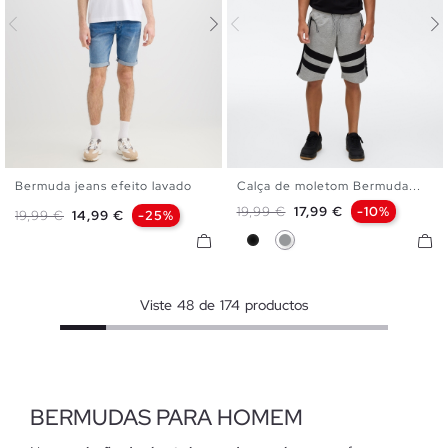
Bermuda jeans efeito lavado
Calça de moletom Bermuda...
36
38
40
42
44
46
XS
S
M
L
XL
Preço normal
Preço
19,99 €
17,99 €
-10%
Preço normal
Preço
19,99 €
14,99 €
-25%
48
Preto
Cinza Melange
Viste
48
de
174
productos
BERMUDAS PARA HOMEM