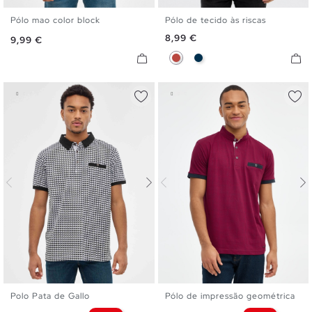
Pólo mao color block
Pólo de tecido às riscas
S
M
L
XXL
S
M
L
XL
XXL
Preço
8,99 €
Preço
9,99 €
Terracota
Azul Marinho
Polo Pata de Gallo
Pólo de impressão geométrica
S
M
L
XL
XXL
S
M
L
XL
XXL