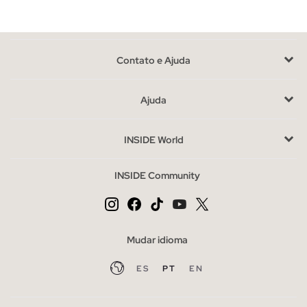
Aproveita as últimas unidades em polos de homem
Com disponibilidade limitada, estes polos são uma
oportunidade para completar o teu guarda-roupa com peças
Contato e Ajuda
únicas. Ao escolher, considera o corte que melhor se adapta ao
teu corpo: os fits ajustados realçam a figura, enquanto os
cortes retos oferecem um look mais descontraído.
Ajuda
Compra polos de homem baratos sem abdicar do estilo
INSIDE World
O outlet é a opção perfeita para adquirir polos a preços
especiais, sem sacrificar qualidade nem estilo. Aproveita para
INSIDE Community
explorar outras categorias complementares como t-shirts e
sweatshirts, e cria combinações que reflitam a tua
personalidade.
Mudar idioma
ES
PT
EN