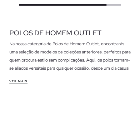
POLOS DE HOMEM OUTLET
Na nossa categoria de Polos de Homem Outlet, encontrarás
uma seleção de modelos de coleções anteriores, perfeitos para
quem procura estilo sem complicações. Aqui, os polos tornam-
se aliados versáteis para qualquer ocasião, desde um dia casual
até uma reunião informal.
VER MAIS
Características dos polos de homem outlet
Estes polos destacam-se pelo seu ajuste confortável e tecido
suave, garantindo liberdade de movimento. Disponíveis em
cortes clássicos e modernos, adaptam-se a diferentes estilos e
preferências. Ideais para o dia a dia, combinam facilmente com
jeans ou chinos.