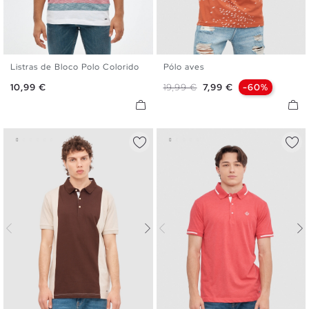
Listras de Bloco Polo Colorido
Pólo aves
S
M
L
XL
XXL
S
M
L
XL
XXL
Preço
Preço normal
Preço
10,99 €
19,99 €
7,99 €
-60%