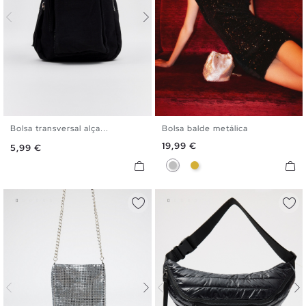
Bolsa transversal alça...
Bolsa balde metálica
U
U
Preço
19,99 €
Preço
5,99 €
Prata
Dourado