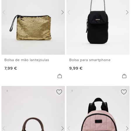
Bolsa de mão lantejoulas
Bolsa para smartphone
U
U
Preço
Preço
7,99 €
9,99 €