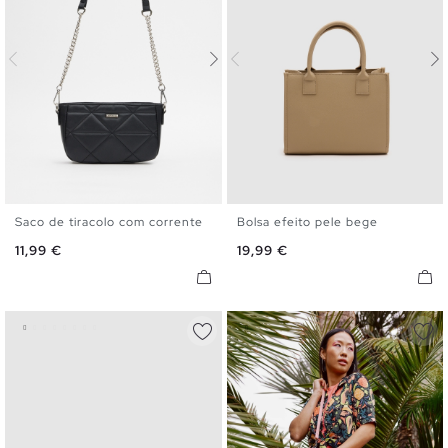
Saco de tiracolo com corrente
Bolsa efeito pele bege
U
U
Preço
Preço
11,99 €
19,99 €