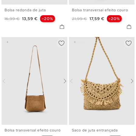
Bolsa redonda de juta
Bolsa transversal efeito couro
U
U
Preço normal
Preço
Preço normal
Preço
16,99 €
13,59 €
-20%
21,99 €
17,59 €
-20%
Bolsa transversal efeito couro
Saco de juta entrançada
U
U