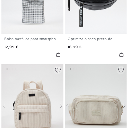
Bolsa metálica para smartphone
Optimiza o saco preto do...
U
U
Preço
Preço
12,99 €
16,99 €