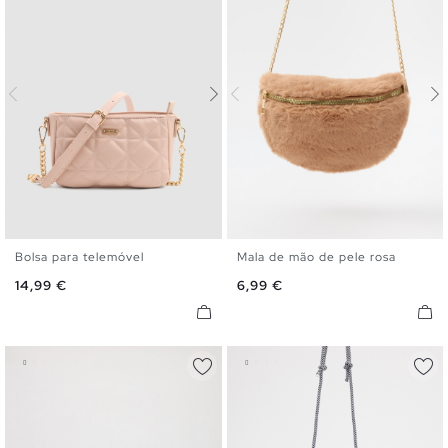
Bolsa para telemóvel
Mala de mão de pele rosa
U
U
Preço
Preço
14,99 €
6,99 €