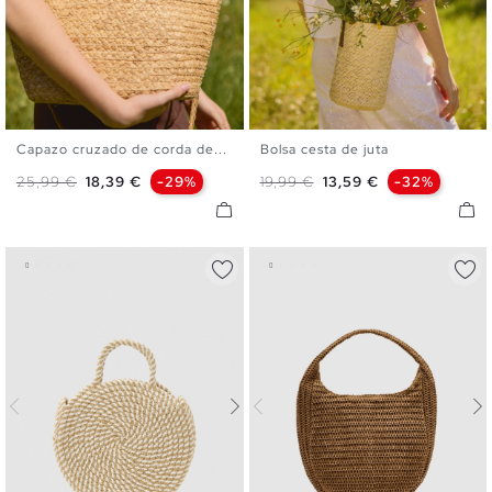
Capazo cruzado de corda de...
Bolsa cesta de juta
U
U
Preço normal
Preço
Preço normal
Preço
25,99 €
18,39 €
-29%
19,99 €
13,59 €
-32%