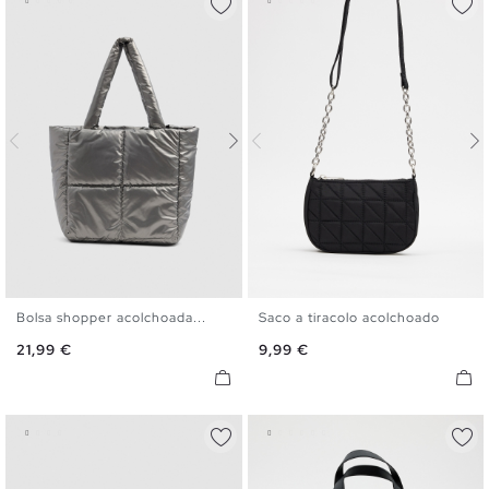
Bolsa shopper acolchoada...
Saco a tiracolo acolchoado
U
U
Preço
Preço
21,99 €
9,99 €