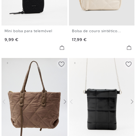
Mini bolsa para telemóvel
Bolsa de couro sintético...
U
U
Preço
Preço
9,99 €
17,99 €