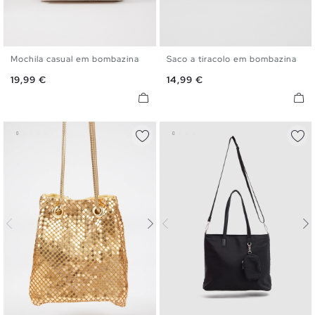
Mochila casual em bombazina
Saco a tiracolo em bombazina
U
U
Preço
Preço
19,99 €
14,99 €