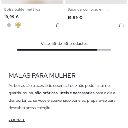
Bolsa balde metálica
Saco de compras em...
U
U
Preço
19,99 €
Preço
19,99 €
Prata
Dourado
Viste
56
de
56
productos
MALAS PARA MULHER
As bolsas são o acessório essencial que não pode faltar no
guarda-roupa,
são práticas, úteis e necessárias
para o dia a
dia; portanto, se você é apaixonado por elas, prepare-se para
descubra nossa coleção.
Características das bolsas femininas
VER MAIS
Em
diferentes modelos e tamanhos
você não vai querer