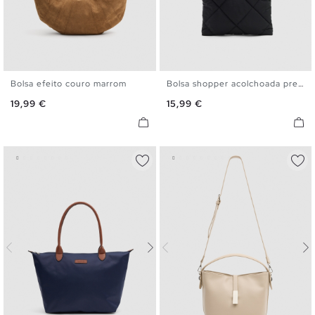
Bolsa efeito couro marrom
Bolsa shopper acolchoada preta
U
U
Preço
Preço
19,99 €
15,99 €