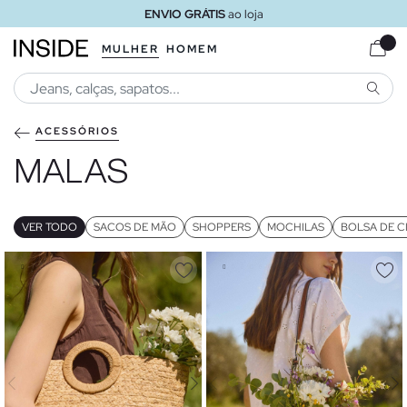
ENVIO GRÁTIS
ao loja
MULHER
HOMEM
PESQU
ACESSÓRIOS
MALAS
VER TODO
SACOS DE MÃO
SHOPPERS
MOCHILAS
BOLSA DE C