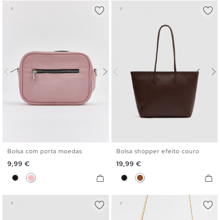
Bolsa com porta moedas
Bolsa shopper efeito couro
U
U
Preço
Preço
9,99 €
19,99 €
Preto
Rosa
Preto
Marrom