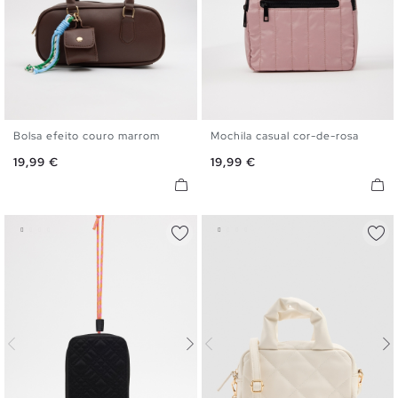
Bolsa efeito couro marrom
Mochila casual cor-de-rosa
U
U
Preço
Preço
19,99 €
19,99 €