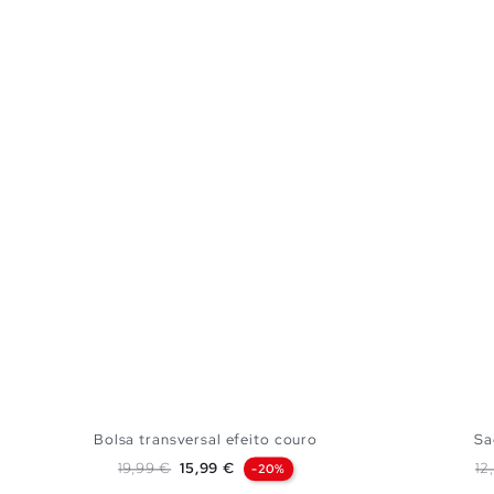
Bolsa transversal efeito couro
Sa
Preço normal
Preço
Pr
19,99 €
15,99 €
12
-20%