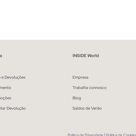
ADICIONAR NO TEU CESTO
ADICIONAR NO TEU 
U
U
a
INSIDE World
o e Devoluções
Empresa
mento
Trabalha connosco
oções
Blog
itar Devolução
Saldos de Verão
|
Política de Privacidade
Política de Cookie