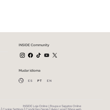
CESTO
ADICIONAR NO TEU CESTO
U
INSIDE Community
Mudar idioma
ES
PT
EN
INSIDE Loja Online | Roupa e Sapatos Online
|
|
|
|
s
Cookie Settings
Condições Gerais
Aviso Legal
Mapa web