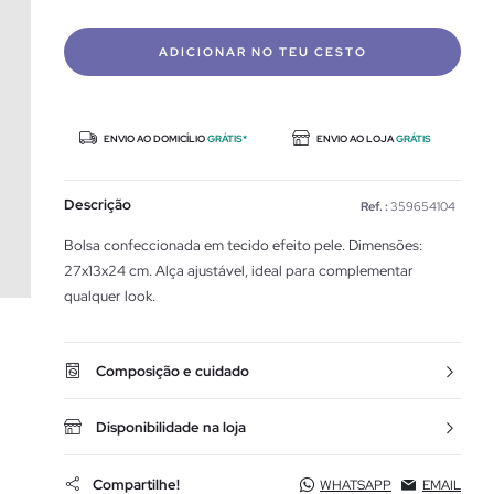
ADICIONAR NO TEU CESTO
ENVIO AO DOMICÍLIO
GRÁTIS*
ENVIO AO LOJA
GRÁTIS
Descrição
Ref. :
359654104
Bolsa confeccionada em tecido efeito pele. Dimensões:
27x13x24 cm. Alça ajustável, ideal para complementar
qualquer look.
Composição e cuidado
Disponibilidade na loja
Compartilhe!
WHATSAPP
EMAIL