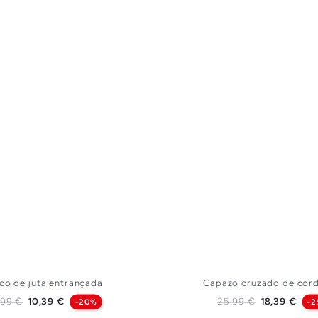
co de juta entrançada
Capazo cruzado de cord
eço normal
Preço
Preço normal
Preço
,99 €
10,39 €
25,99 €
18,39 €
-20%
-