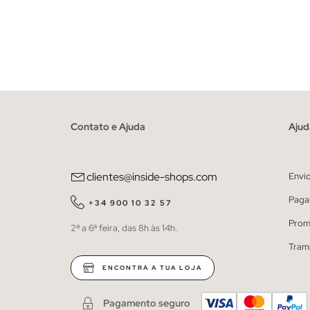
ADICIONAR NO TEU CESTO
U
Contato e Ajuda
Ajud
clientes@inside-shops.com
Envi
Paga
+34 900 10 32 57
Prom
2ª a 6ª feira, das 8h às 14h.
Tram
ENCONTRA A TUA LOJA
Pagamento seguro