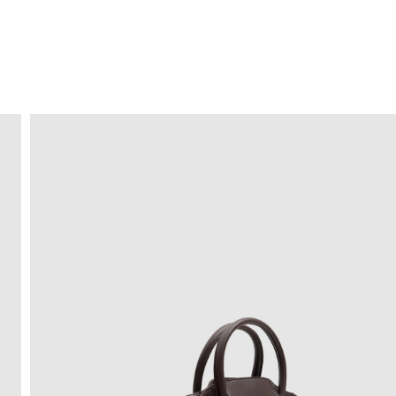
ENVIO GRÁTIS
ao domicílio a partir de 30 €