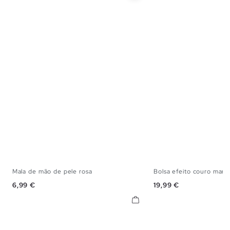
Mala de mão de pele rosa
Bolsa efeito couro mar
U
U
Preço
Preço
6,99 €
19,99 €