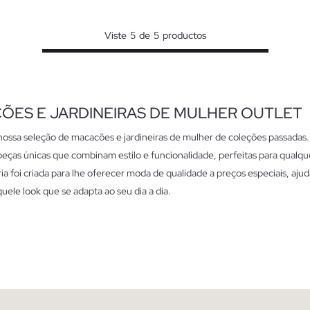
XS
S
M
L
Viste
5
de
5
productos
ÕES E JARDINEIRAS DE MULHER OUTLET
nossa seleção de macacões e jardineiras de mulher de coleções passadas.
eças únicas que combinam estilo e funcionalidade, perfeitas para qualqu
ia foi criada para lhe oferecer moda de qualidade a preços especiais, aju
uele look que se adapta ao seu dia a dia.
icas dos macacões e jardineiras de mulher outlet
cacões e jardineiras destacam-se pelo ajuste confortável e versátil. Des
s para um fim de semana casual até estilos mais estruturados ideais par
 escritório informal, cada peça é pensada para lhe oferecer liberdade d
ar o estilo. Escolha entre diferentes fits conforme a sua preferência e oca