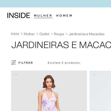
MULHER
HOMEM
Início
Mulher
Outlet
Roupa
Jardineiras e Macacões
JARDINEIRAS E MACA
FILTRAR
Existem 5 produtos.