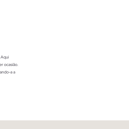
 Aqui
er ocasião.
dando-a a
de cortes
a um
e movimento
sião.