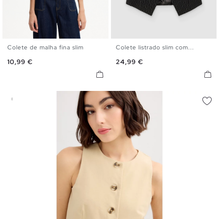
Colete de malha fina slim
Colete listrado slim com...
S
M
L
S
M
L
Preço
Preço
10,99 €
24,99 €