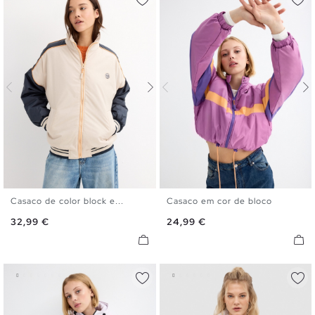
Casaco de color block e...
Casaco em cor de bloco
XS
S
M
L
XS
S
M
L
Preço
Preço
32,99 €
24,99 €