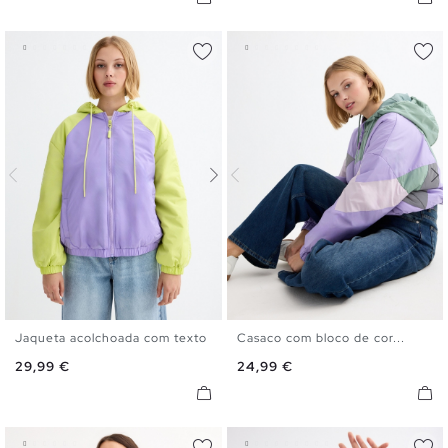
Jaqueta acolchoada com texto
Casaco com bloco de cor...
XS
S
M
L
XS
S
M
L
Preço
Preço
29,99 €
24,99 €