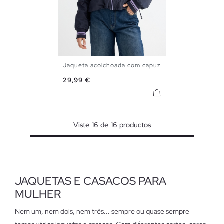
Jaqueta acolchoada com capuz
XS
S
M
L
Preço
29,99 €
Viste
16
de
16
productos
JAQUETAS E CASACOS PARA
MULHER
Nem um, nem dois, nem três... sempre ou quase sempre