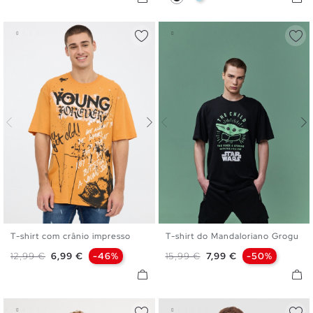
T-shirt com crânio impresso
T-shirt do Mandaloriano Grogu
S
M
L
XL
XXL
XS
S
M
L
XL
Preço normal
Preço
Preço normal
Preço
12,99 €
6,99 €
-46%
15,99 €
7,99 €
-50%