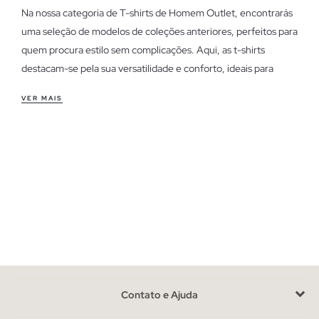
Na nossa categoria de T-shirts de Homem Outlet, encontrarás
uma seleção de modelos de coleções anteriores, perfeitos para
quem procura estilo sem complicações. Aqui, as t-shirts
destacam-se pela sua versatilidade e conforto, ideais para
qualquer ocasião.
VER MAIS
Características das t-shirts de homem outlet
As nossas t-shirts oferecem um ajuste confortável e
descontraído, adaptando-se ao teu dia a dia. Desde cortes
clássicos a fits mais modernos, cada peça é desenhada para
proporcionar liberdade de movimento e um look casual. São
perfeitas para trabalhar num ambiente informal ou para um fim
de semana relaxado.
Aproveita as últimas unidades em t-shirts de homem
Com disponibilidade limitada, estas t-shirts são uma
Contato e Ajuda
oportunidade para encontrares o teu estilo favorito antes que
esgotem. Se estiveres indeciso entre cortes, opta por um fit