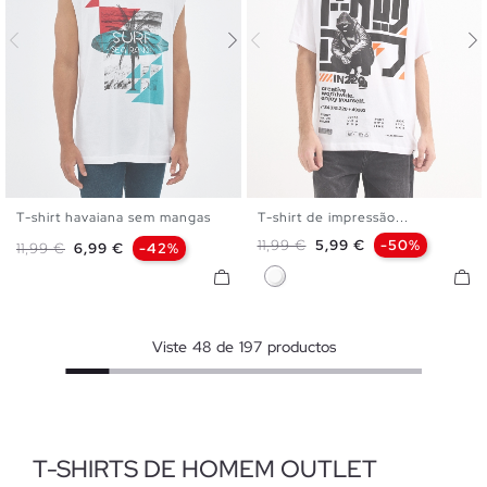
T-shirt havaiana sem mangas
T-shirt de impressão...
XS
S
M
L
XL
XXL
XS
S
M
L
XL
Preço normal
Preço
11,99 €
5,99 €
-50%
Preço normal
Preço
11,99 €
6,99 €
-42%
Branco
Viste
48
de
197
productos
T-SHIRTS DE HOMEM OUTLET