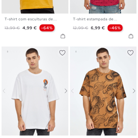
T-shirt com esculturas de...
T-shirt estampada de...
S
M
L
XL
XXL
S
M
L
XL
XXL
Preço normal
Preço
Preço normal
Preço
13,99 €
4,99 €
-64%
12,99 €
6,99 €
-46%