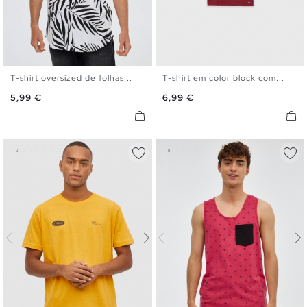
T-shirt oversized de folhas...
T-shirt em color block com...
XS
S
M
L
XL
S
M
L
XL
XXL
Preço
Preço
5,99 €
6,99 €