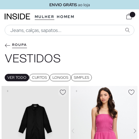
ENVIO GRÁTIS
ao loja
MULHER
HOMEM
PESQU
ROUPA
VESTIDOS
VER TODO
CURTOS
LONGOS
SIMPLES