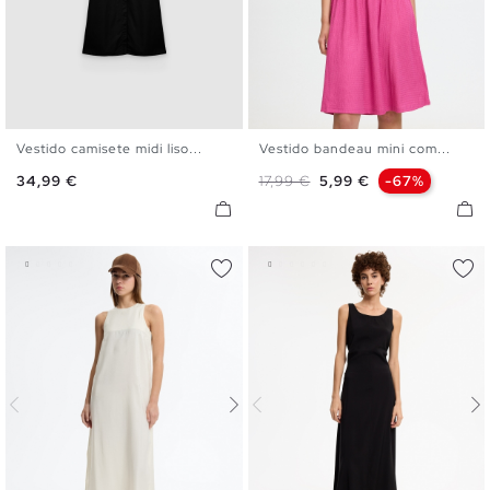
Vestido camisete midi liso...
Vestido bandeau mini com...
S
M
L
XL
XS
S
M
L
Preço
Preço normal
Preço
34,99 €
17,99 €
5,99 €
-67%