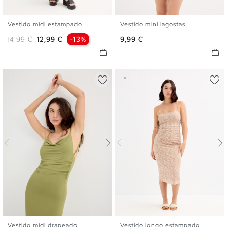
Vestido midi estampado...
Vestido mini lagostas
XS
S
M
L
XL
XS
S
M
L
Preço normal
Preço
Preço
14,99 €
12,99 €
-13%
9,99 €
Vestido midi drapeado
Vestido longo estampado