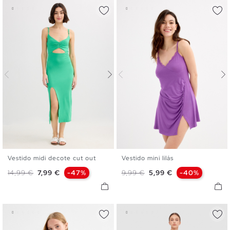
Vestido midi decote cut out
Vestido mini lilás
XS
S
M
L
XL
XS
S
M
L
Preço normal
Preço
Preço normal
Preço
14,99 €
7,99 €
-47%
9,99 €
5,99 €
-40%