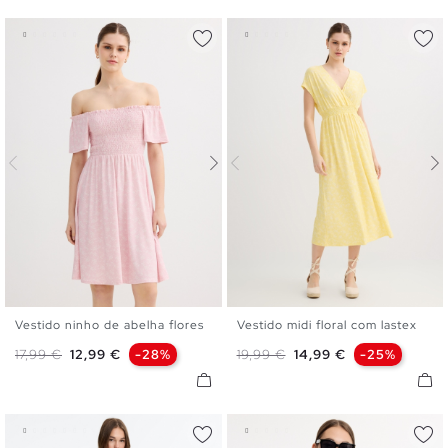
Vestido ninho de abelha flores
Vestido midi floral com lastex
XS
S
M
L
XS
S
M
L
Preço normal
Preço
Preço normal
Preço
17,99 €
12,99 €
-28%
19,99 €
14,99 €
-25%