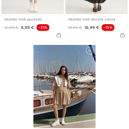
Vestido midi ajustado
Vestido midi decote canoa
XS
S
M
L
XL
XS
S
M
L
Preço normal
Preço
Preço normal
Preço
12,99 €
8,99 €
-31%
19,99 €
16,99 €
-15%