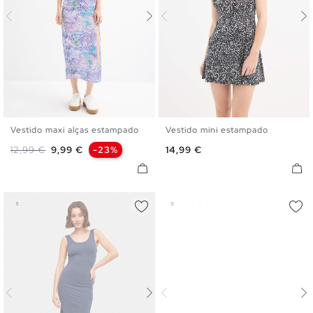
Vestido maxi alças estampado
Vestido mini estampado
S
M
L
XL
XS
S
M
L
XL
Preço normal
Preço
Preço
12,99 €
9,99 €
-23%
14,99 €