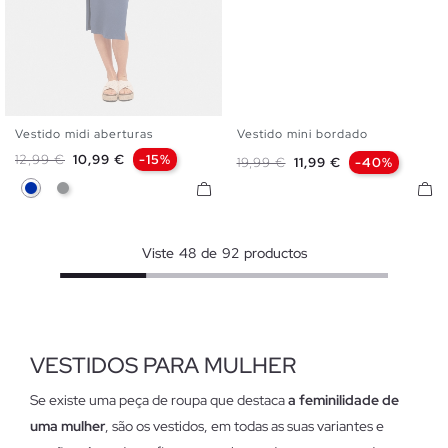
Vestido midi aberturas
Vestido mini bordado
XS
S
M
L
XL
XS
S
M
L
XL
Preço normal
Preço
12,99 €
10,99 €
-15%
Preço normal
Preço
19,99 €
11,99 €
-40%
Azul
Cinza Melange
Viste
48
de
92
productos
VESTIDOS PARA MULHER
Se existe uma peça de roupa que destaca
a feminilidade de
uma mulher
, são os vestidos, em todas as suas variantes e