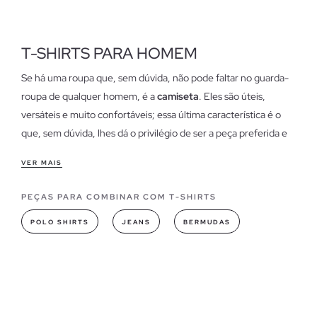
T-SHIRTS PARA HOMEM
Se há uma roupa que, sem dúvida, não pode faltar no guarda-
roupa de qualquer homem, é a
camiseta
. Eles são úteis,
versáteis e muito confortáveis; essa última característica é o
que, sem dúvida, lhes dá o privilégio de ser a peça preferida e
mais desejada
VER MAIS
Características das camisetas masculinas
PEÇAS PARA COMBINAR COM T-SHIRTS
Em nossa loja online, você encontrará
camisetas para
homens de diversos estilos e modelos
, quer esteja
POLO SHIRTS
JEANS
BERMUDAS
procurando uma versão básica ou impressa, aqui encontrará a
opção mais adequada.
Modelos de camisetas que você pode encontrar em INSIDE
Nesta temporada, compre camisetas com logotipos ou