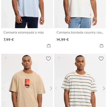
Camiseta estampada à mão
Camiseta bordada country roads
XS
S
M
L
XL
XS
S
M
L
XL
Preço
Preço
7,99 €
14,99 €