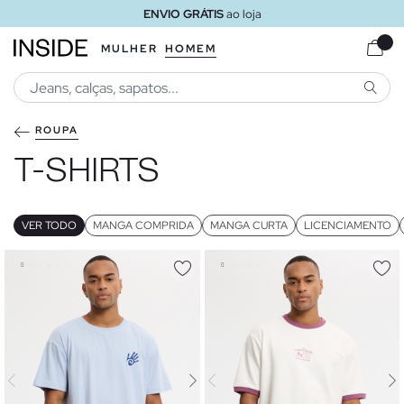
ENVIO GRÁTIS
ao loja
MULHER
HOMEM
PESQU
ROUPA
T-SHIRTS
VER TODO
MANGA COMPRIDA
MANGA CURTA
LICENCIAMENTO