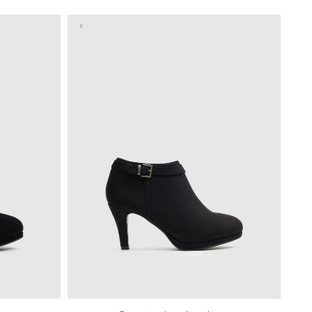
40
41
36
37
38
39
40
41