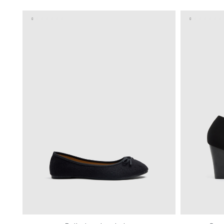
36
37
38
39
40
41
36