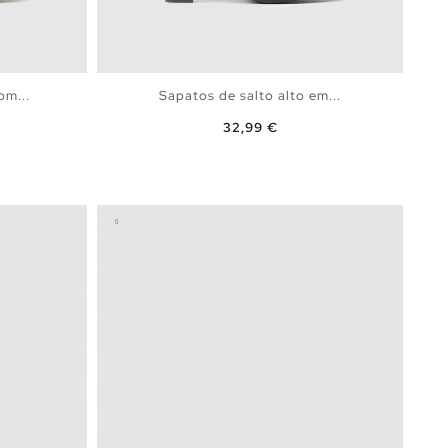
om...
Sapatos de salto alto em...
Preço
32,99 €
ESTO
ADICIONAR NO TEU CESTO
40
36
37
38
39
40