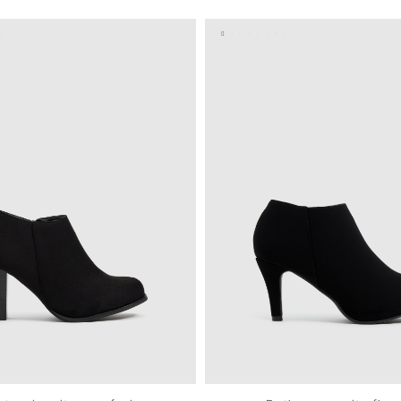
37
38
39
40
41
36
37
38
39