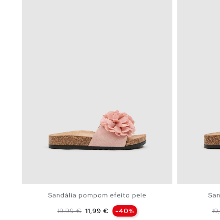
Sandália pompom efeito pele
San
Preço normal
Preço
Pr
19,99 €
11,99 €
-40%
19