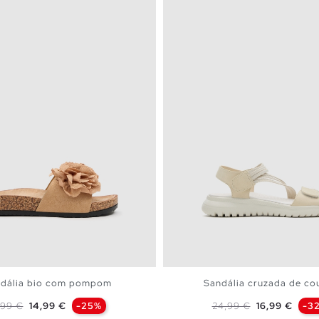
dália bio com pompom
Sandália cruzada de cou
eço normal
Preço
Preço normal
Preço
,99 €
14,99 €
-25%
24,99 €
16,99 €
-3