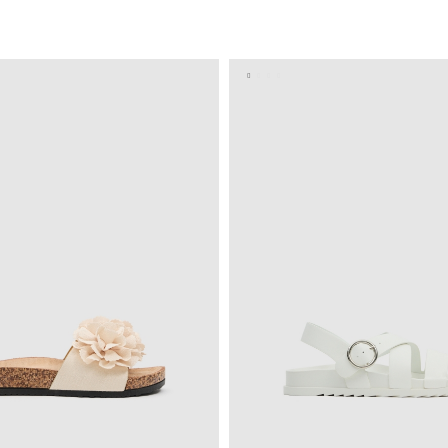
ADICIONAR NO TEU CESTO
ADICIONAR NO TEU C
37
38
39
40
36
37
38
39