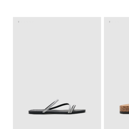
ADICIONAR NO TEU CESTO
36
37
38
39
40
36