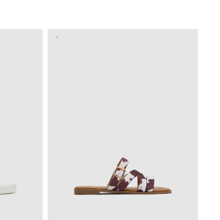
ESTO
ADICIONAR NO TEU CESTO
40
36
37
38
39
40