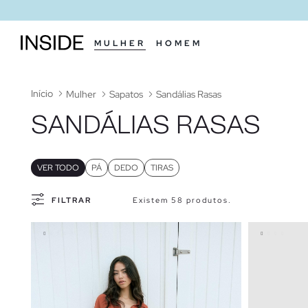
MULHER
HOMEM
Início
Mulher
Sapatos
Sandálias Rasas
SANDÁLIAS RASAS
VER TODO
PÁ
DEDO
TIRAS
FILTRAR
Existem 58 produtos.