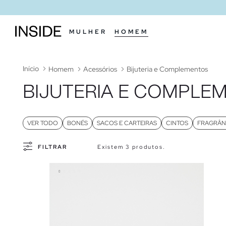
MULHER
HOMEM
Início
Homem
Acessórios
Bijuteria e Complementos
BIJUTERIA E COMPLE
VER TODO
BONÉS
SACOS E CARTEIRAS
CINTOS
FRAGRÂN
FILTRAR
Existem 3 produtos.