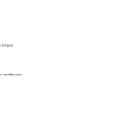
m toque
s melhores
 são itens
sórios
você quiser
na proteção