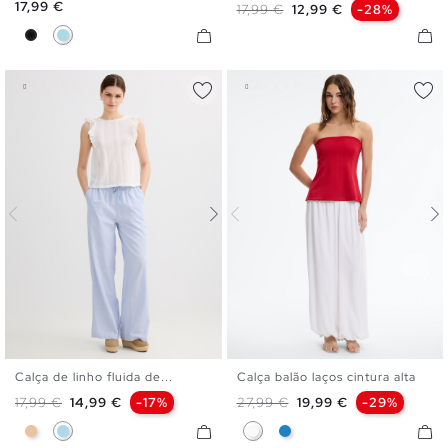
Preço
17,99 €
Preço normal
Preço
17,99 €
12,99 €
-28%
Preto
Azul Claro
Calça de linho fluida de...
Calça balão laços cintura alta
S
M
L
S
M
L
Preço normal
Preço
Preço normal
Preço
17,99 €
14,99 €
-17%
27,99 €
19,99 €
-29%
Bege
Azul Claro
Branco
Azul Eléctrico