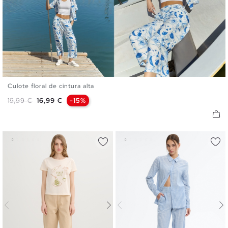
Culote floral de cintura alta
S
M
L
Preço normal
Preço
19,99 €
16,99 €
-15%