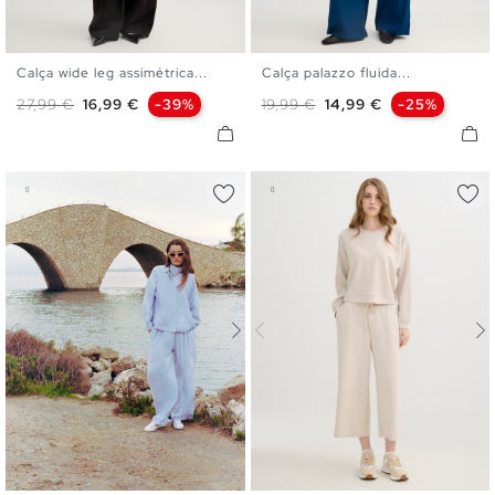
Calça wide leg assimétrica...
Calça palazzo fluida...
36
38
40
S
M
L
Preço normal
Preço
Preço normal
Preço
27,99 €
16,99 €
-39%
19,99 €
14,99 €
-25%