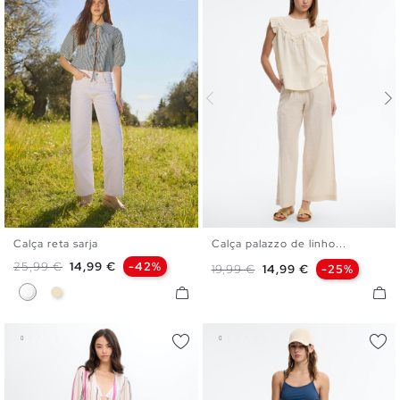
Calça reta sarja
Calça palazzo de linho...
36
38
40
42
S
M
L
Preço normal
Preço
25,99 €
14,99 €
-42%
Preço normal
Preço
19,99 €
14,99 €
-25%
Branco
Areia