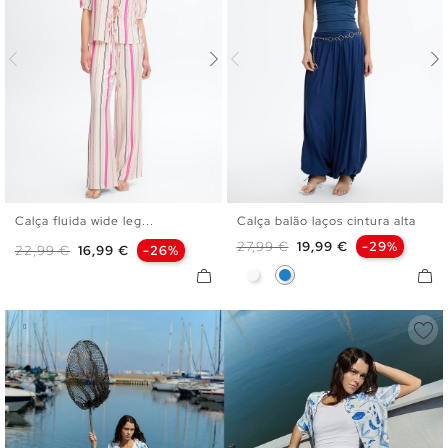
Calça fluida wide leg...
Calça balão laços cintura alta
S
M
L
S
M
L
Preço normal
Preço
27,99 €
19,99 €
-29%
Preço normal
Preço
22,99 €
16,99 €
-26%
Branco
Azul Eléctrico