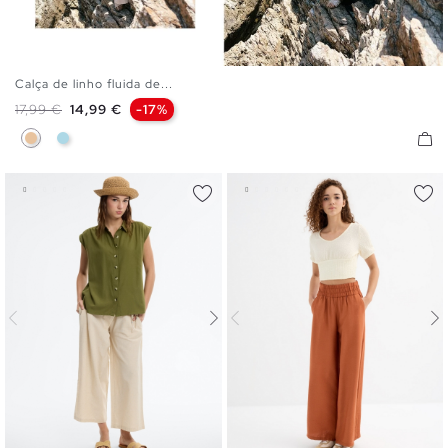
Calça de linho fluida de...
S
M
L
Preço normal
Preço
17,99 €
14,99 €
-17%
Bege
Azul Claro