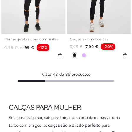
Pernas pretas com contrastes
Calças skinny básicas
S
M
L
XL
34
36
38
40
42
Preço normal
Preço
9,99 €
7,99 €
-20%
Preço normal
Preço
5,99 €
4,99 €
-17%
Preto
Malva
Viste
48
de
86
productos
CALÇAS PARA MULHER
Seja para trabalhar, sair para tomar uma bebida ou passar uma
tarde com amigos, as
calças são o aliado perfeito
para