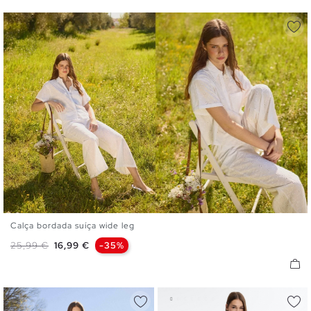
Calça bordada suíça wide leg
S
M
L
Preço normal
Preço
25,99 €
16,99 €
-35%