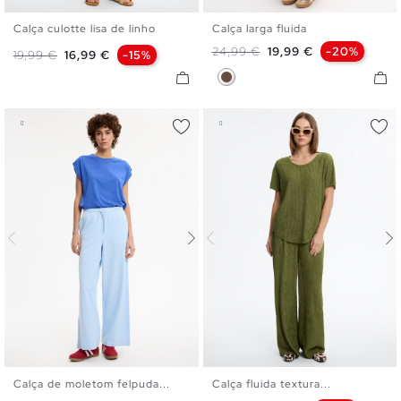
Calça culotte lisa de linho
Calça larga fluida
S
M
L
S
M
L
Preço normal
Preço
24,99 €
19,99 €
-20%
Preço normal
Preço
19,99 €
16,99 €
-15%
Marrom Escuro
Calça de moletom felpuda...
Calça fluida textura...
XS
S
M
L
S
M
L