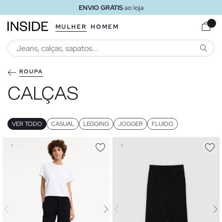
ENVIO GRÁTIS
ao loja
MULHER
HOMEM
PESQU
ROUPA
CALÇAS
VER TODO
CASUAL
LEGGING
JOGGER
FLUIDO