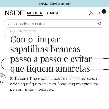
ENVIO GRÁTIS
ao loja
MULHER
HOMEM
PESQU
MULHER
OUTFITS
,
Como limpar
INÍCIO
Blog
sapatilhas brancas
passo a passo e evitar
que fiquem amarelas
MULHER
HOMEM
OUTFITS
Saiba como limpar passo a passo as sapatilhas brancas
e evitar que fiquem amarelas. Dicas, truques e produtos
para as manter impecáveis.