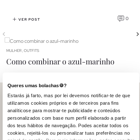
0
VER POST
MULHER
OUTFITS
,
<<
1
...
2
3
4
5
6
>>
M
Como combinar o azul-marinho
Descubra como combinar azul marinho de forma sofisticada,
casual e colorida. Dicas para looks profissionais, neutros, e de
Queres umas bolachas🍪?
noite, além de sugestões de acessórios.
S
Estarás já farto, mas por lei devemos notificar-te de que
e
Contato e Ajuda
utilizamos cookies próprios e de terceiros para fins
0
VER POST
a
analíticose para mostrar-te publicidade e conteúdos
personalizados com base num perfil elaborado a partir
Ajuda
dos teus hábitos de navegação. Podes aceitar todos os
cookies, rejeitá-los ou personalizar tuas preferências no
INSIDE World