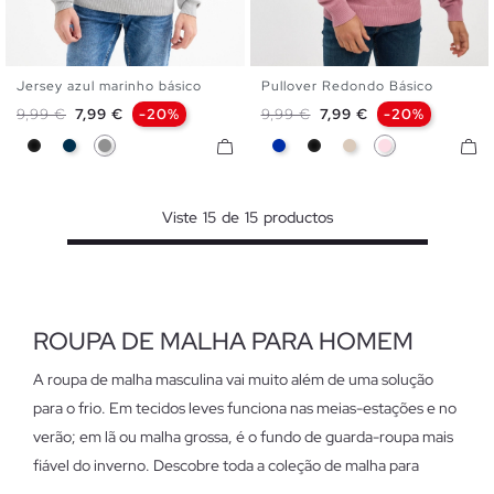
Jersey azul marinho básico
Pullover Redondo Básico
S
M
L
XL
XXL
S
M
L
XL
XXL
Preço normal
Preço
Preço normal
Preço
9,99 €
7,99 €
-20%
9,99 €
7,99 €
-20%
Preto
Azul Marinho
Cinza Vigoré
Azul
Preto
Off White
Rosa Em Pó
Viste
15
de
15
productos
ROUPA DE MALHA PARA HOMEM
A roupa de malha masculina vai muito além de uma solução
para o frio. Em tecidos leves funciona nas meias-estações e no
verão; em lã ou malha grossa, é o fundo de guarda-roupa mais
fiável do inverno. Descobre toda a coleção de malha para