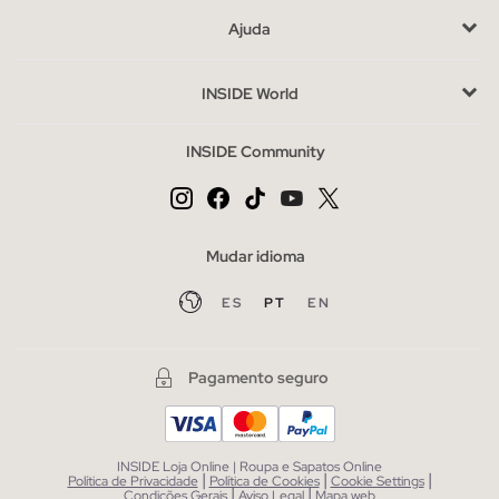
Compra roupa de malha para homem na INSIDE
Ajuda
Confortáveis, duradouros e fáceis de combinar temporada
após temporada. Encontra camisolas e cardigãs de homem ao
INSIDE World
melhor preço na INSIDE e renova o teu guarda-roupa sem
complicações.
INSIDE Community
Mudar idioma
ES
PT
EN
Pagamento seguro
INSIDE Loja Online | Roupa e Sapatos Online
|
|
|
Política de Privacidade
Política de Cookies
Cookie Settings
|
|
Condições Gerais
Aviso Legal
Mapa web