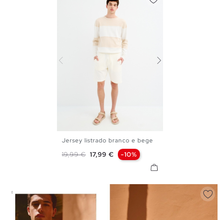
Jersey listrado branco e bege
S
M
L
XL
Preço normal
Preço
19,99 €
17,99 €
-10%