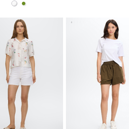
Branco
Verde Oliva
ADICIONAR NO TEU CESTO
ADICIONAR NO TEU C
S
M
L
XL
XS
S
M
L