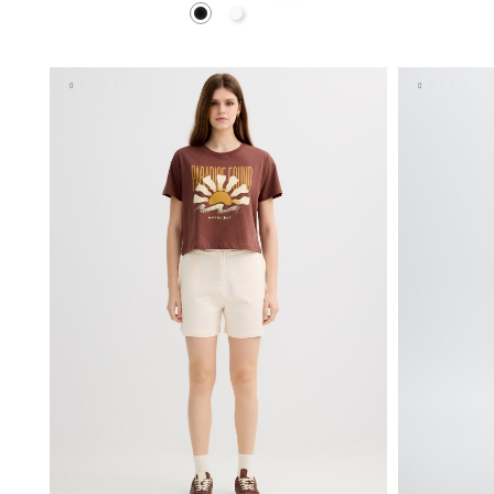
Preto
Branco
ADICIONAR NO TEU CESTO
36
38
40
42
44
XS