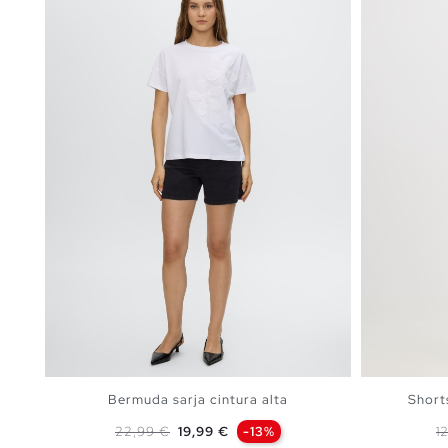
Bermuda sarja cintura alta
Short
Preço normal
Preço
P
22,99 €
19,99 €
-13%
1