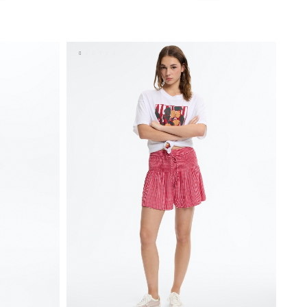
ESTO
ADICIONAR NO TEU CESTO
XL
XS
S
M
L
XL