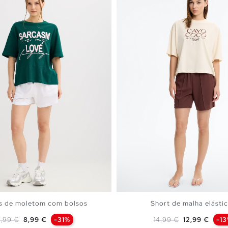
s de moletom com bolsos
Short de malha elástic
reço normal
Preço
Preço normal
Preço
2,99 €
8,99 €
-31%
14,99 €
12,99 €
-1