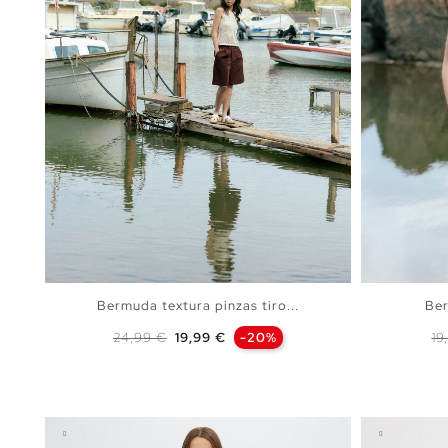
Bermuda textura pinzas tiro...
Ber
Precio base
Precio
Pr
24,99 €
19,99 €
-20%
19
AÑADIR A MI CESTA
36
38
40
42
44