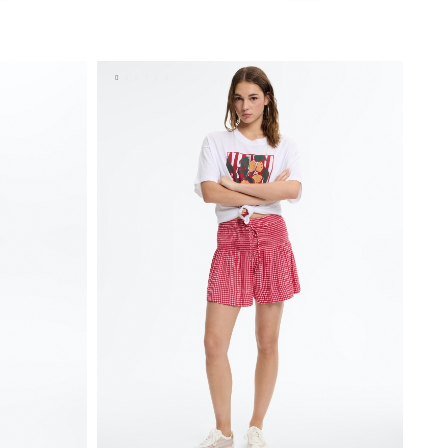
A
AÑADIR A MI CESTA
XL
XS
S
M
L
XL