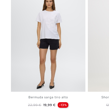
Bermuda sarga tiro alto
Shor
Precio base
Precio
P
22,99 €
19,99 €
-13%
1