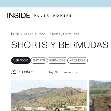
MUJER
HOMBRE
Inicio
Mujer
Ropa
Shorts y Bermudas
SHORTS Y BERMUDAS
VER TODO
SHORTS
BERMUDAS
VAQUERAS
FILTRAR
Hay 96 productos.