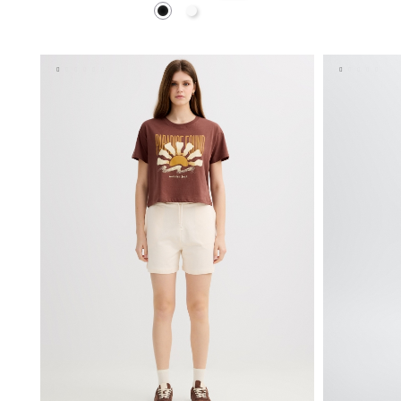
Negro
Blanco
AÑADIR A MI CESTA
36
38
40
42
44
XS