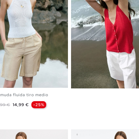
muda fluida tiro medio
ecio base
Precio
,99 €
14,99 €
-25%
AÑADIR A MI CESTA
S
M
L
XL