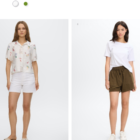
Blanco
Verde Oliva
AÑADIR A MI CESTA
AÑADIR A MI CEST
S
M
L
XL
XS
S
M
L