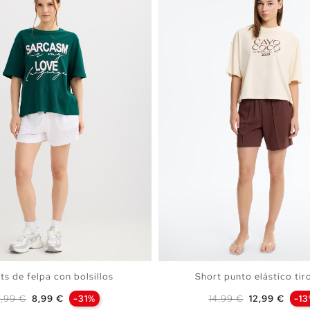
ts de felpa con bolsillos
Short punto elástico tir
recio base
Precio
Precio base
Precio
2,99 €
8,99 €
-31%
14,99 €
12,99 €
-1