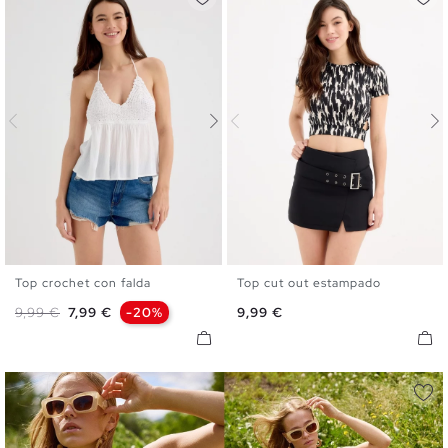
Top crochet con falda
Top cut out estampado
S
M
L
XL
XS
S
M
L
Precio base
Precio
Precio
9,99 €
7,99 €
-20%
9,99 €