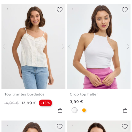
Top tirantes bordados
Crop top halter
XS
S
M
L
XL
XS
S
M
L
Precio
3,99 €
Precio base
Precio
14,99 €
12,99 €
-13%
Blanco
Naranja