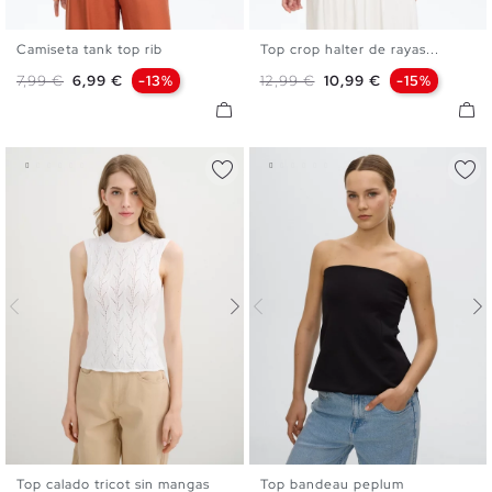
Camiseta tank top rib
Top crop halter de rayas...
XS
S
M
L
XS
S
M
L
Precio base
Precio
Precio base
Precio
7,99 €
6,99 €
-13%
12,99 €
10,99 €
-15%
Top calado tricot sin mangas
Top bandeau peplum