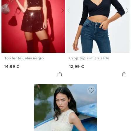
Top lentejuelas negro
Crop top slim cruzado
S
M
L
XS
S
M
L
Precio
Precio
14,99 €
12,99 €