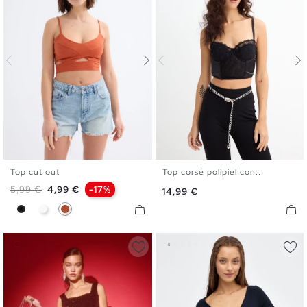
Top cut out
Top corsé polipiel con...
XS
S
M
L
S
M
L
Precio base
Precio
5,99 €
4,99 €
-17%
Precio
14,99 €
Negro
Blanco
Marrón Caldera