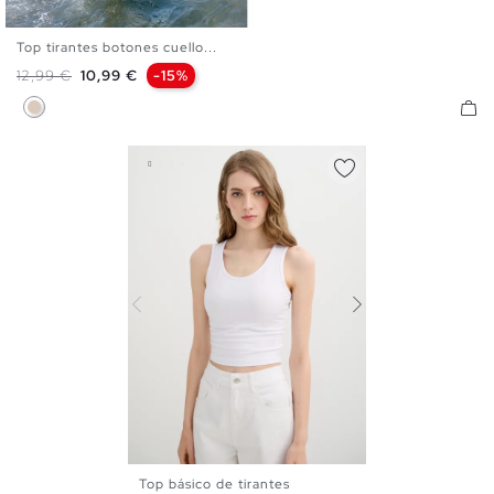
Top tirantes botones cuello...
XS
S
M
L
Precio base
Precio
12,99 €
10,99 €
-15%
Blanco Roto
Top básico de tirantes