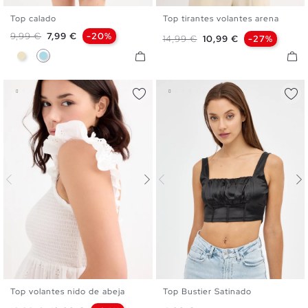
Top calado
Top tirantes volantes arena
S
M
L
XS
S
M
L
XL
Precio base
Precio
9,99 €
7,99 €
-20%
Precio base
Precio
14,99 €
10,99 €
-27%
Arena
Azul Claro
Top volantes nido de abeja
Top Bustier Satinado
XS
S
M
L
XL
XS
S
M
L