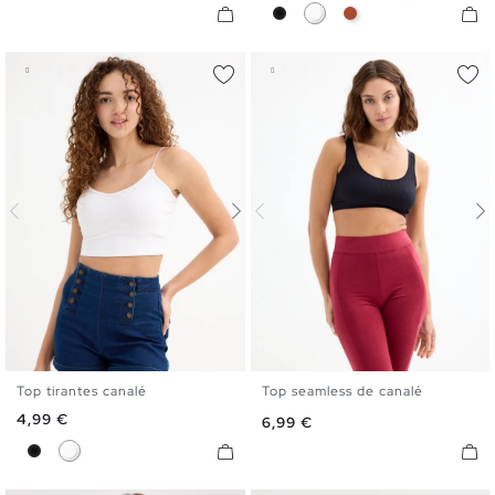
Negro
Blanco
Marrón Caldera
Top tirantes canalé
Top seamless de canalé
XS
S
M
L
S
M
L
Precio
4,99 €
Precio
6,99 €
Negro
Blanco