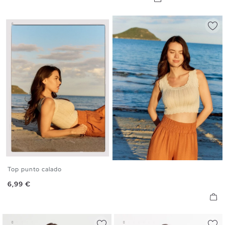
Top punto calado
S
M
L
Precio
6,99 €