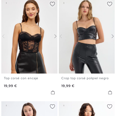
Top corsé con encaje
Crop top corsé polipiel negro
S
M
L
S
M
L
Precio
Precio
19,99 €
19,99 €