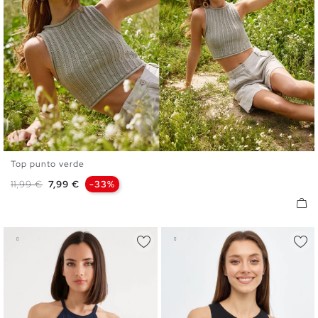
Top punto verde
S
M
L
Precio base
Precio
11,99 €
7,99 €
-33%