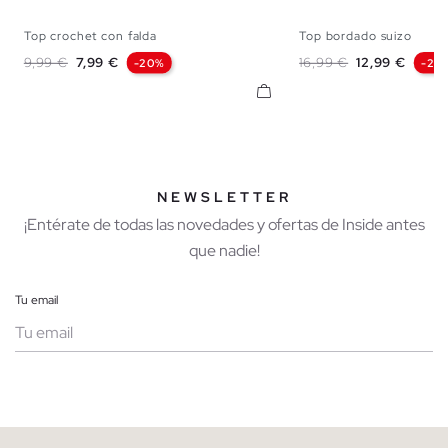
Top crochet con falda
Top bordado suizo
S
M
L
XL
XS
S
M
Precio base
Precio
Precio base
Precio
9,99 €
7,99 €
16,99 €
12,99 €
-20%
-24
NEWSLETTER
¡Entérate de todas las novedades y ofertas de Inside antes
que nadie!
Tu email
Mujer
Hombre