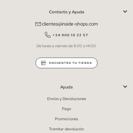
Contacto y Ayuda
He leído y entiendo la
política de privacidad
y acepto recibir
comunicaciones comerciales personalizadas de Inside.
clientes@inside-shops.com
QUIERO SUSCRIBIRME
+34 900 10 32 57
De lunes a viernes de 8:00 a 14:00.
* Puedes cancelar la suscripción en cualquier momento.
ENCUENTRA TU TIENDA
Ayuda
Envíos y Devoluciones
Pago
Promociones
Tramitar devolución