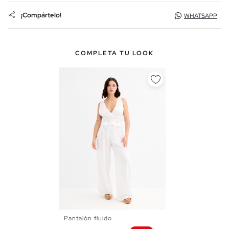
¡Compártelo!
WHATSAPP
COMPLETA TU LOOK
Pantalón fluido
36
38
40
42