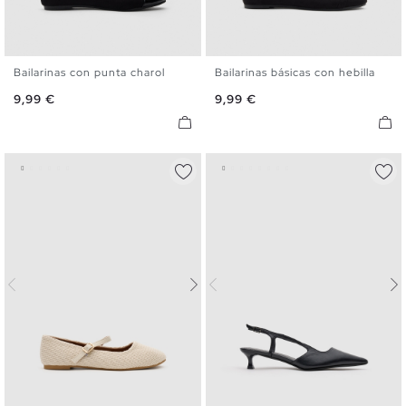
Bailarinas con punta charol
Bailarinas básicas con hebilla
36
37
38
39
40
41
36
37
38
39
40
41
Precio
Precio
9,99 €
9,99 €