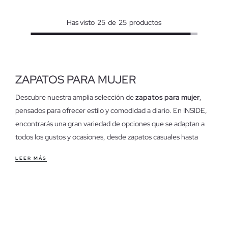
Has visto
25
de
25
productos
ZAPATOS PARA MUJER
Descubre nuestra amplia selección de
zapatos para mujer
,
pensados para ofrecer estilo y comodidad a diario. En INSIDE,
encontrarás una gran variedad de opciones que se adaptan a
todos los gustos y ocasiones, desde zapatos casuales hasta
modelos formales. Nuestros
zapatos para mujer
destacan por
LEER MÁS
su calidad, diseño y tendencia, ideales para completar
cualquier look.
Características de nuestros zapatos para mujer
Los
zapatos para mujer
de INSIDE están diseñados con
atención a cada detalle, garantizando durabilidad y estilo.