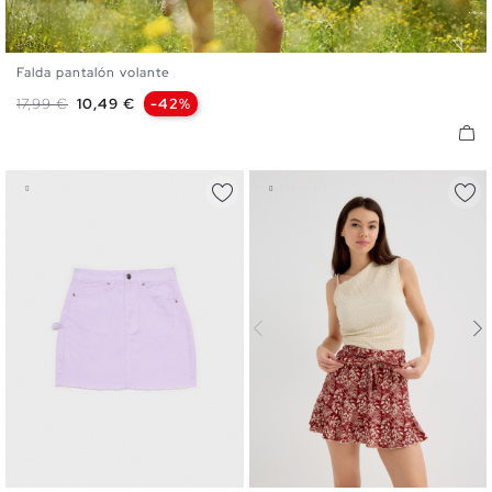
Falda pantalón volante
XS
S
M
L
XL
Precio base
Precio
17,99 €
10,49 €
-42%