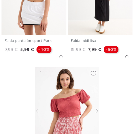
Falda pantalón sport Paris
Falda midi lisa
S
M
L
S
M
L
Precio base
Precio
Precio base
Precio
9,99 €
5,99 €
-40%
15,99 €
7,99 €
-50%