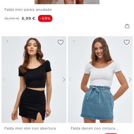
Falda mini pareo anudada
S
M
L
Precio base
Precio
16,99 €
6,99 €
-59%
Falda mini slim con abertura
Falda denim con cintura...
34
36
38
40
42
XS
S
M
L