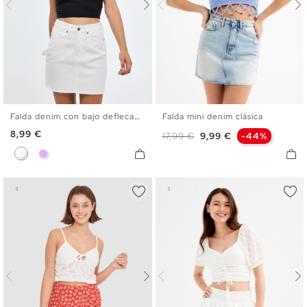
Falda denim con bajo deflecado
Falda mini denim clásica
34
36
38
40
42
34
36
38
40
42
44
Precio
8,99 €
Precio base
Precio
17,99 €
9,99 €
-44%
Blanco
Malva