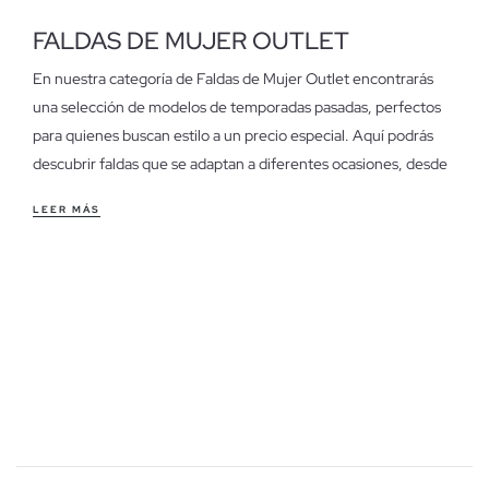
FALDAS DE MUJER OUTLET
En nuestra categoría de Faldas de Mujer Outlet encontrarás
una selección de modelos de temporadas pasadas, perfectos
para quienes buscan estilo a un precio especial. Aquí podrás
descubrir faldas que se adaptan a diferentes ocasiones, desde
el día a día hasta eventos más informales.
LEER MÁS
Características de las faldas de mujer outlet
Nuestras faldas ofrecen una variedad de cortes y estilos, desde
faldas midi que aportan un toque elegante, hasta minifaldas
ideales para un look más casual. La comodidad es clave, con
tejidos que se adaptan a tu cuerpo y te permiten moverte con
libertad. Perfectas para combinar con camisetas básicas o
blusas más sofisticadas.
Aprovecha las últimas unidades en faldas de mujer
Disponemos de unidades limitadas, por lo que es una