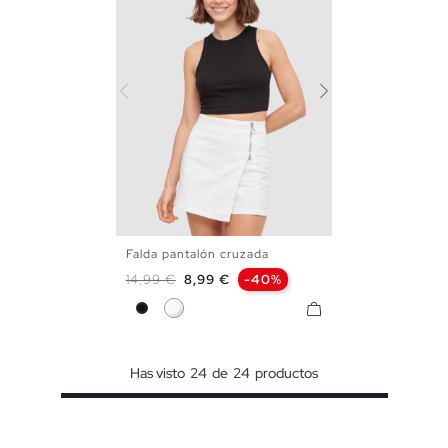
Falda pantalón cruzada
34
36
38
40
42
Precio base
Precio
14,99 €
8,99 €
-40%
Negro
Blanco
Has visto
24
de
24
productos