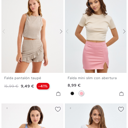
Falda pantalón taupé
Falda mini slim con abertura
XS
S
M
L
XL
34
36
38
40
42
Precio
8,99 €
Precio base
Precio
15,99 €
9,49 €
-41%
Negro
Rosa Claro