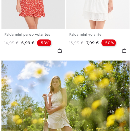
Falda mini pareo volantes
Falda mini volante
S
M
L
S
M
L
Precio base
Precio
Precio base
Precio
14,99 €
6,99 €
-53%
15,99 €
7,99 €
-50%