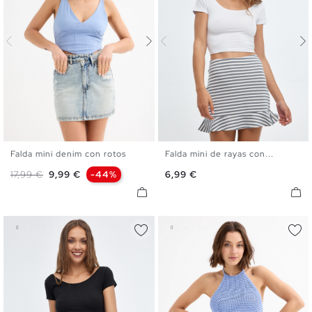
Falda mini denim con rotos
Falda mini de rayas con...
34
36
38
40
42
XS
S
M
L
Precio base
Precio
Precio
17,99 €
9,99 €
-44%
6,99 €