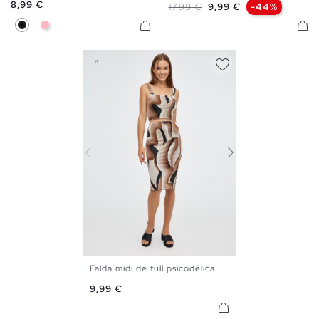
Precio
8,99 €
Precio base
Precio
17,99 €
9,99 €
-44%
Negro
Rosa Claro
Falda midi de tull psicodélica
S
M
L
Precio
9,99 €