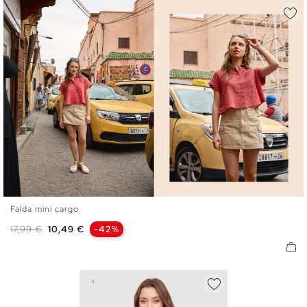
Falda mini cargo
34
36
38
40
42
Precio base
Precio
17,99 €
10,49 €
-42%