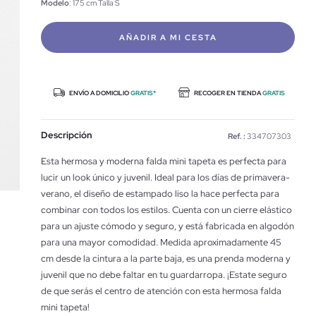
Modelo
: 175 cm Talla S
AÑADIR A MI CESTA
ENVÍO A DOMICILIO
GRATIS*
RECOGER EN TIENDA
GRATIS
Descripción
Ref. :
334707303
Esta hermosa y moderna falda mini tapeta es perfecta para
lucir un look único y juvenil. Ideal para los días de primavera-
verano, el diseño de estampado liso la hace perfecta para
combinar con todos los estilos. Cuenta con un cierre elástico
para un ajuste cómodo y seguro, y está fabricada en algodón
para una mayor comodidad. Medida aproximadamente 45
cm desde la cintura a la parte baja, es una prenda moderna y
juvenil que no debe faltar en tu guardarropa. ¡Estate seguro
de que serás el centro de atención con esta hermosa falda
mini tapeta!