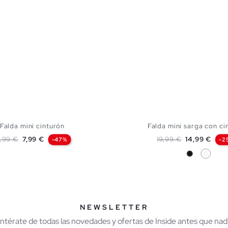
Falda mini cinturón
Falda mini sarga con ci
recio base
Precio
Precio base
Precio
4,99 €
7,99 €
19,99 €
14,99 €
-47%
-2
Negro
Blanco
AÑADIR A MI CESTA
AÑADIR A MI CES
S
M
L
34
36
38
40
NEWSLETTER
Entérate de todas las novedades y ofertas de Inside antes que nadi