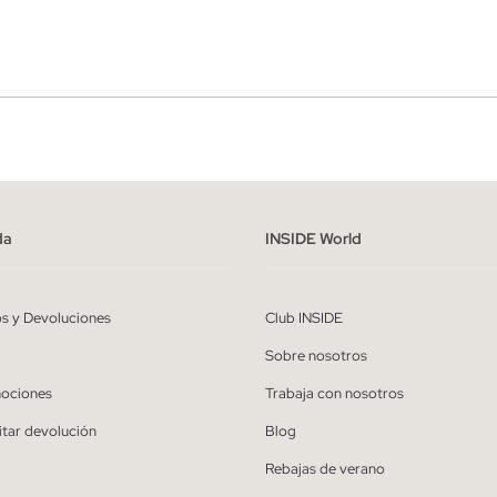
r
Hombre
ído y entiendo la
política de privacidad
y acepto recibir comunicaciones co
alizadas de Inside.
da
INSIDE World
QUIERO SUSCRIBIRME
os y Devoluciones
Club INSIDE
* Puedes cancelar la suscripción en cualquier momento.
Sobre nosotros
ociones
Trabaja con nosotros
itar devolución
Blog
Rebajas de verano