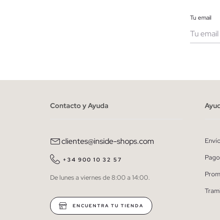
Tu email
Muje
He le
person
Contacto y Ayuda
Ayu
clientes@inside-shops.com
Enví
Pago
+34 900 10 32 57
Prom
De lunes a viernes de 8:00 a 14:00.
Tram
ENCUENTRA TU TIENDA