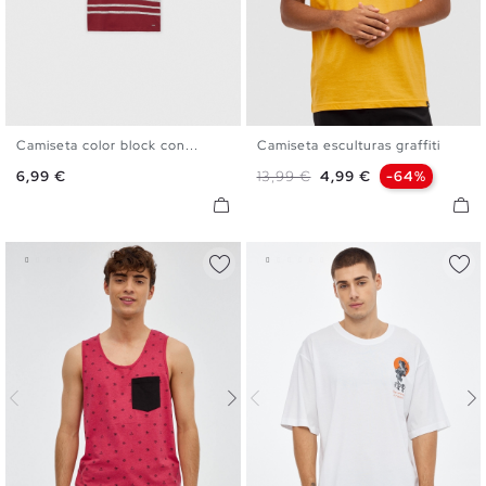
Camiseta color block con...
Camiseta esculturas graffiti
S
M
L
XL
XXL
S
M
L
XL
XXL
Precio
Precio base
Precio
6,99 €
13,99 €
4,99 €
-64%