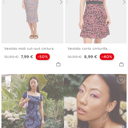
Vestido midi cut-out cintura
Vestido corto cinturilla...
S
M
L
XS
S
M
L
XL
Precio base
Precio
Precio base
Precio
15,99 €
7,99 €
-50%
14,99 €
8,99 €
-40%