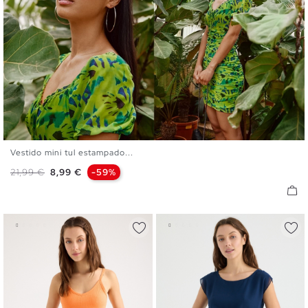
Vestido mini tul estampado...
XS
S
M
L
Precio base
Precio
21,99 €
8,99 €
-59%