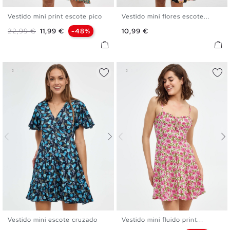
Vestido mini print escote pico
Vestido mini flores escote...
XS
S
M
L
XS
S
M
L
XL
Precio base
Precio
Precio
22,99 €
11,99 €
-48%
10,99 €
Vestido mini escote cruzado
Vestido mini fluido print...
XS
S
M
L
XL
XS
S
M
L