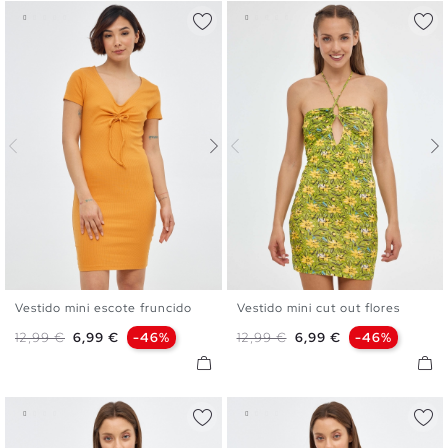
Vestido mini escote fruncido
Vestido mini cut out flores
S
M
L
XL
XS
S
M
L
Precio base
Precio
Precio base
Precio
12,99 €
6,99 €
-46%
12,99 €
6,99 €
-46%