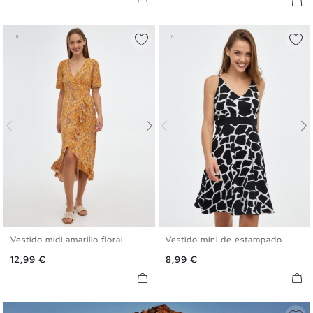
Vestido midi amarillo floral
Vestido mini de estampado
S
M
L
XL
XS
S
M
L
XL
Precio
Precio
12,99 €
8,99 €