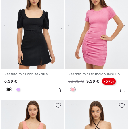
Vestido mini con textura
Vestido mini fruncido lace up
XS
S
M
L
S
M
L
Precio
Precio base
Precio
6,99 €
22,99 €
9,99 €
-57%
Negro
Malva
Rosa Chicle