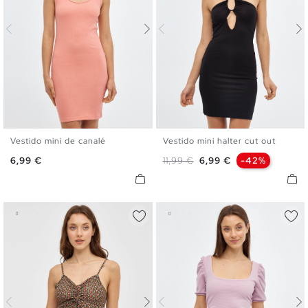
Vestido mini de canalé
Vestido mini halter cut out
XS
S
M
L
XS
S
M
L
Precio
Precio base
Precio
6,99 €
11,99 €
6,99 €
-42%