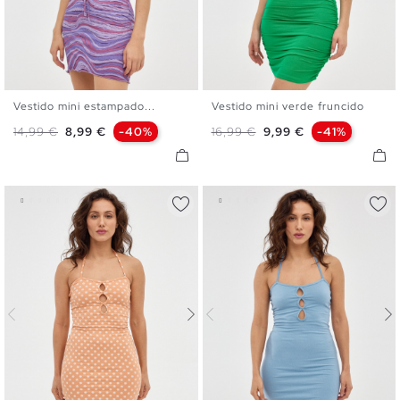
Vestido mini estampado...
Vestido mini verde fruncido
XS
S
M
L
XS
S
M
L
Precio base
Precio
Precio base
Precio
14,99 €
8,99 €
-40%
16,99 €
9,99 €
-41%