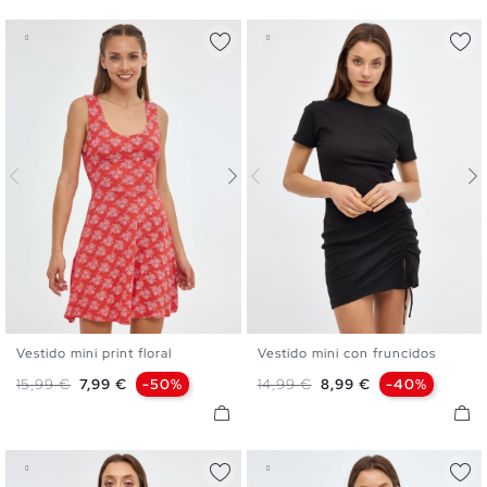
Vestido mini print floral
Vestido mini con fruncidos
XS
S
M
L
S
M
L
XL
Precio base
Precio
Precio base
Precio
15,99 €
7,99 €
-50%
14,99 €
8,99 €
-40%