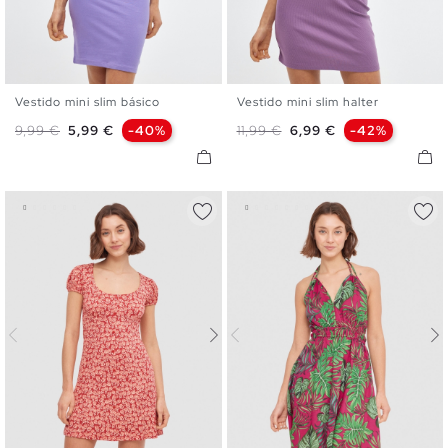
Vestido mini slim básico
Vestido mini slim halter
XS
S
M
L
XS
S
M
L
Precio base
Precio
Precio base
Precio
9,99 €
5,99 €
-40%
11,99 €
6,99 €
-42%