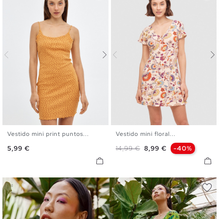
Vestido mini print puntos...
Vestido mini floral...
XS
S
M
L
XS
S
M
L
Precio
Precio base
Precio
5,99 €
14,99 €
8,99 €
-40%