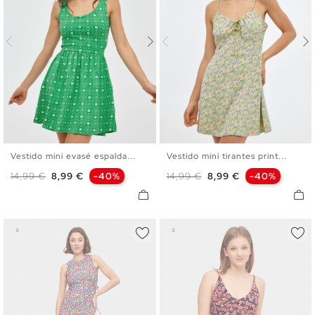
Vestido mini evasé espalda...
Vestido mini tirantes print...
XS
S
M
L
XS
S
M
L
Precio base
Precio
Precio base
Precio
14,99 €
8,99 €
-40%
14,99 €
8,99 €
-40%