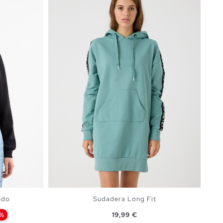
ndo
Sudadera Long Fit
Precio
%
19,99 €