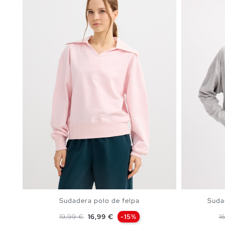
Sudadera polo de felpa
Suda
Precio base
Precio
P
19,99 €
16,99 €
-15%
1