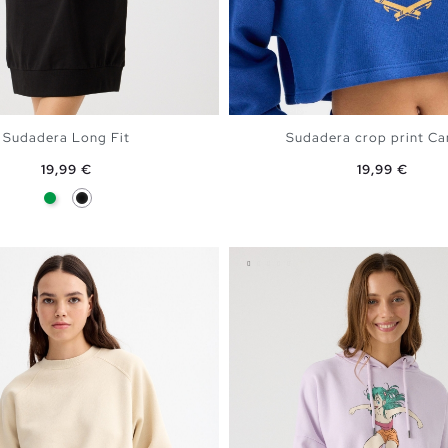
Sudadera Long Fit
Sudadera crop print C
Precio
Precio
19,99 €
19,99 €
Verde
Negro
AÑADIR A MI CESTA
AÑADIR A MI CEST
S
M
L
XL
XS
S
M
L