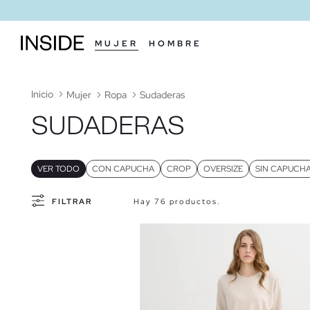
MUJER
HOMBRE
Inicio
Mujer
Ropa
Sudaderas
SUDADERAS
VER TODO
CON CAPUCHA
CROP
OVERSIZE
SIN CAPUCH
FILTRAR
Hay 76 productos.