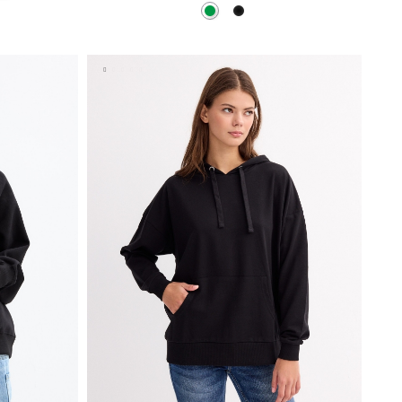
Verde
Negro
A
AÑADIR A MI CESTA
XS
S
M
L
XL