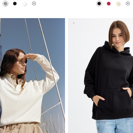
Gris
Negro
Blanco
Negro
Granate
Arena
AÑADIR A MI CESTA
AÑADIR A MI CEST
S
M
L
XL
XS
S
M
L