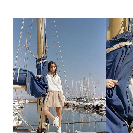
AÑADIR A MI CESTA
XS
S
M
L
XS