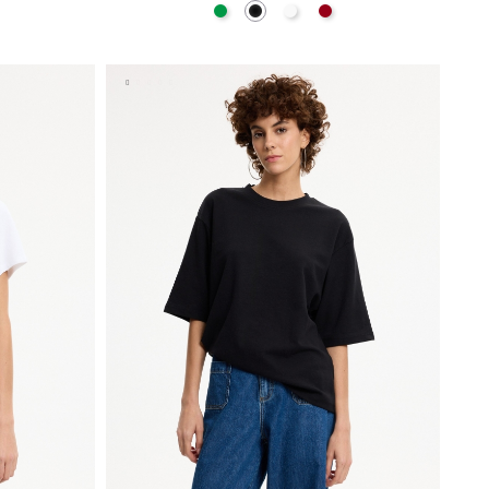
Verde
Negro
Blanco
Carmín
A
AÑADIR A MI CESTA
S
M
L
XL