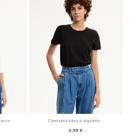
barco
Camiseta básica algodón...
Precio
6,99 €