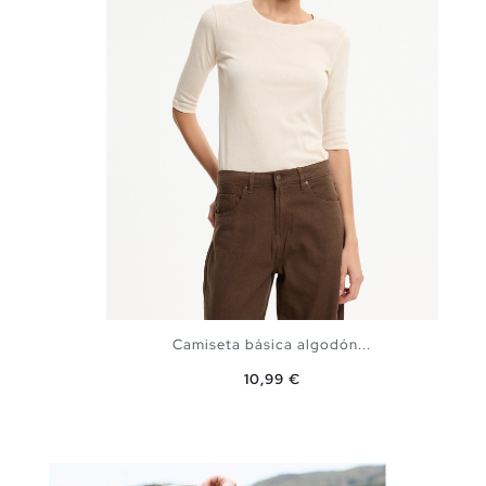
Camiseta básica algodón...
Precio
10,99 €
AÑADIR A MI CESTA
S
M
L
XL