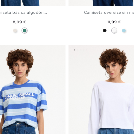
iseta básica algodón...
Camiseta oversize sin m
Precio
Precio
8,99 €
11,99 €
Crudo
Esmeralda
Negro
Blanco
Azul 
AÑADIR A MI CESTA
AÑADIR A MI CEST
S
M
L
XL
S
M
L