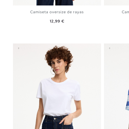
Camiseta oversize de rayas
Cam
Precio
12,99 €
AÑADIR A MI CESTA
S
M
L
XL