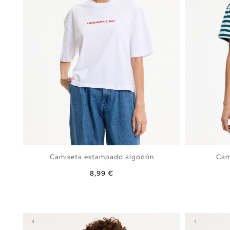
Camiseta estampado algodón
Cam
Precio
8,99 €
AÑADIR A MI CESTA
S
M
L
XL