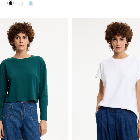
Negro
Blanco
Azul Claro
AÑADIR A MI CESTA
AÑADIR A MI CEST
S
M
L
S
M
L
XL