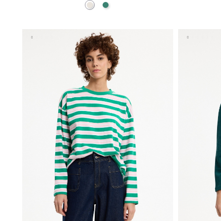
Crudo
Esmeralda
AÑADIR A MI CESTA
S
M
L
XL