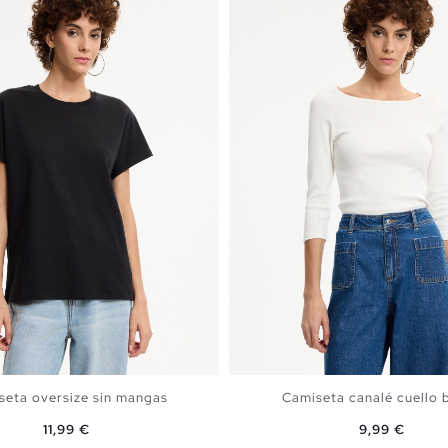
seta oversize sin mangas
Camiseta canalé cuello 
Precio
Precio
11,99 €
9,99 €