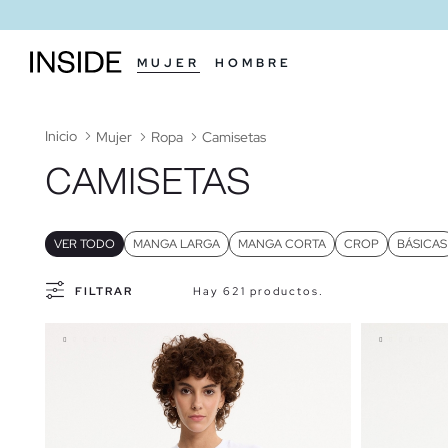
MUJER
HOMBRE
Inicio
Mujer
Ropa
Camisetas
CAMISETAS
VER TODO
MANGA LARGA
MANGA CORTA
CROP
BÁSICAS
FILTRAR
Hay 621 productos.