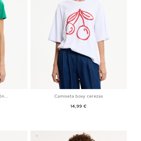
n...
Camiseta boxy cerezas
Precio
14,99 €
rmín
A
AÑADIR A MI CESTA
S
M
L
XL