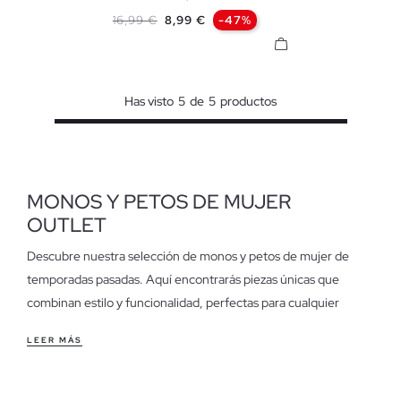
XS
S
M
L
Precio base
Precio
16,99 €
8,99 €
-47%
Has visto
5
de
5
productos
MONOS Y PETOS DE MUJER
OUTLET
Descubre nuestra selección de monos y petos de mujer de
temporadas pasadas. Aquí encontrarás piezas únicas que
combinan estilo y funcionalidad, perfectas para cualquier
ocasión. Esta categoría está diseñada para ofrecerte moda de
LEER MÁS
calidad a precios especiales, ayudándote a encontrar ese look
que se adapta a tu día a día.