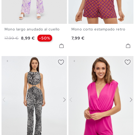
Mono largo anudado al cuello
Mono corto estampado retro
XS
S
M
L
XL
XS
S
M
L
Precio base
Precio
Precio
17,99 €
8,99 €
-50%
7,99 €