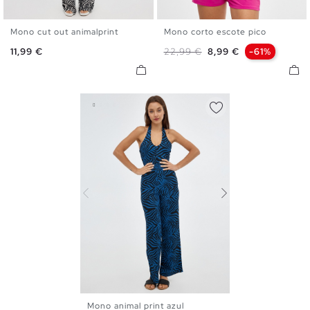
Mono cut out animalprint
Mono corto escote pico
XS
S
M
L
S
M
L
Precio
Precio base
Precio
11,99 €
22,99 €
8,99 €
-61%
Mono animal print azul