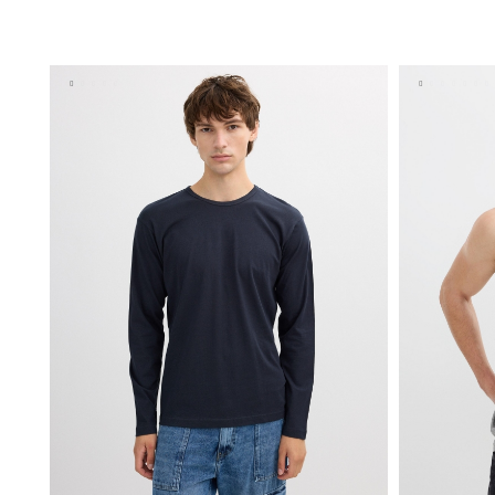
AÑADIR A MI CESTA
XS
S
M
L
XL
XS