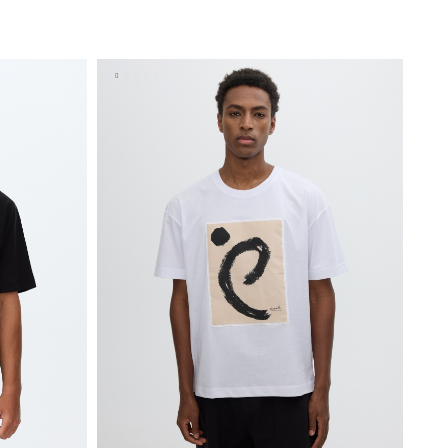
A
AÑADIR A MI CESTA
XL
XS
S
M
L
XL