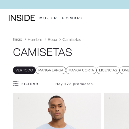
MUJER
HOMBRE
Inicio
Hombre
Ropa
Camisetas
CAMISETAS
VER TODO
MANGA LARGA
MANGA CORTA
LICENCIAS
OVE
FILTRAR
Hay 478 productos.