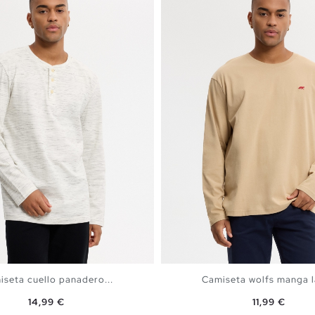
seta cuello panadero...
Camiseta wolfs manga 
Precio
Precio
14,99 €
11,99 €