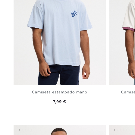
Camiseta estampado mano
Camise
Precio
7,99 €
AÑADIR A MI CESTA
XS
S
M
L
XL
XS