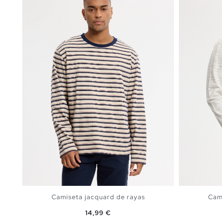
Camiseta jacquard de rayas
Cami
Precio
14,99 €