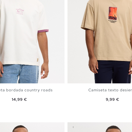
ta bordada country roads
Camiseta texto desie
Precio
Precio
14,99 €
9,99 €
AÑADIR A MI CESTA
AÑADIR A MI CEST
S
M
L
XL
XS
S
M
L