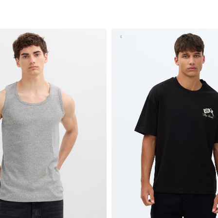
AÑADIR A MI CESTA
AÑADIR A MI CEST
S
M
L
XL
XS
S
M
L