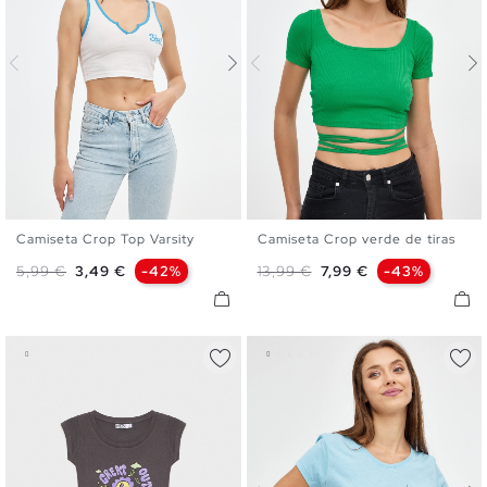
Camiseta Crop Top Varsity
Camiseta Crop verde de tiras
XS
S
M
L
XS
S
M
L
Precio base
Precio
Precio base
Precio
5,99 €
3,49 €
-42%
13,99 €
7,99 €
-43%