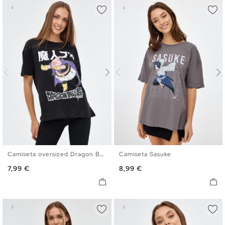
Camiseta oversized Dragon Ball
Camiseta Sasuke
XS
S
M
L
XL
XS
S
M
L
XL
Precio
Precio
7,99 €
8,99 €