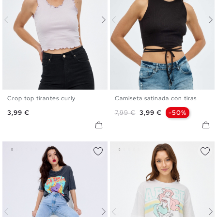
Crop top tirantes curly
Camiseta satinada con tiras
XS
S
M
L
XS
S
M
Precio
Precio base
Precio
3,99 €
7,99 €
3,99 €
-50%