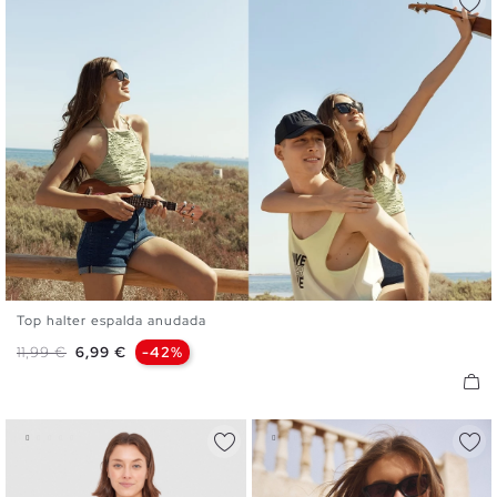
Top halter espalda anudada
S
M
L
Precio base
Precio
11,99 €
6,99 €
-42%