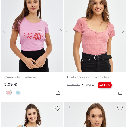
Camiseta I believe
Body Rib con corchetes
XS
S
M
L
S
M
L
Precio
3,99 €
Precio base
Precio
9,99 €
5,99 €
-40%
Rosa
Azul Claro