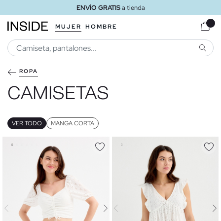
ENVÍO GRATIS
a domicilio a partir de 30 €
MUJER
HOMBRE
BUSCA
ROPA
CAMISETAS
VER TODO
MANGA CORTA