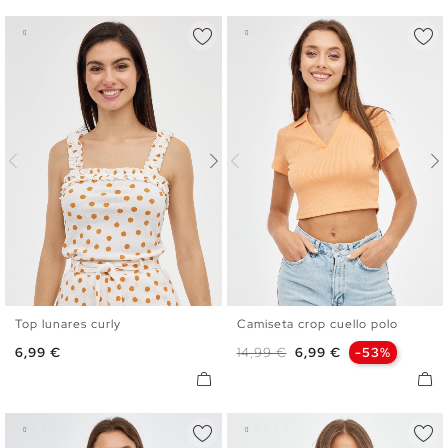
Top lunares curly
Camiseta crop cuello polo
XS
S
M
L
XS
S
M
L
Precio
Precio base
Precio
6,99 €
14,99 €
6,99 €
-53%