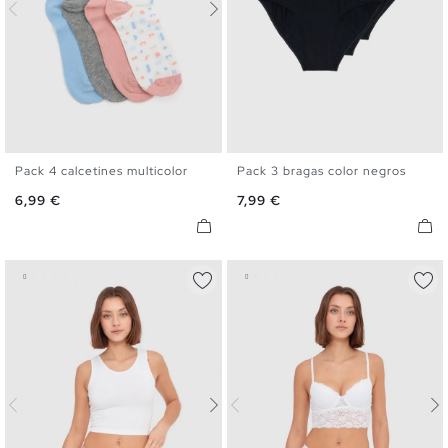
Pack 4 calcetines multicolor
Pack 3 bragas color negros
U
S
M
L
Precio
Precio
6,99 €
7,99 €