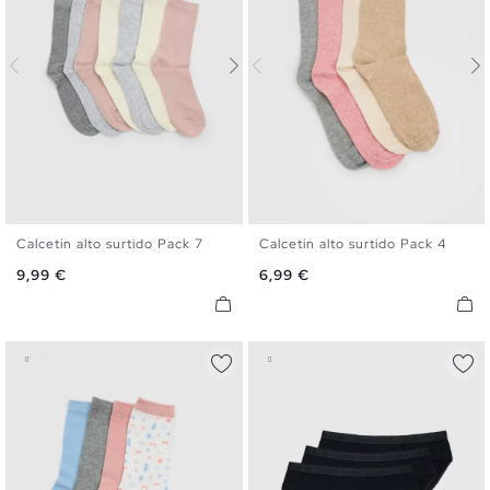
Calcetín alto surtido Pack 7
Calcetín alto surtido Pack 4
U
U
Precio
Precio
9,99 €
6,99 €