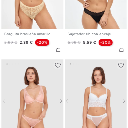
Braguita brasileña amarillo...
Sujetador rib con encaje
S
M
L
S
M
L
XL
Precio base
Precio
Precio base
Precio
2,99 €
2,39 €
-20%
6,99 €
5,59 €
-20%