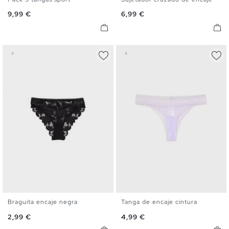
S
M
L
S
M
L
XL
Precio
Precio
9,99 €
6,99 €
Braguita encaje negra
Tanga de encaje cintura
S
M
L
S
M
L
Precio
Precio
2,99 €
4,99 €