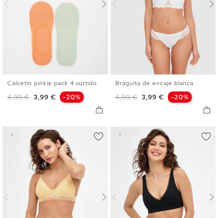
Calcetin pinkie pack 4 surtido
Braguita de encaje blanca
U
S
M
L
Precio base
Precio
Precio base
Precio
4,99 €
3,99 €
-20%
4,99 €
3,99 €
-20%