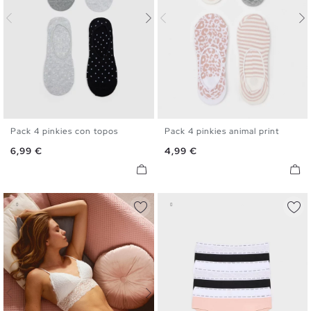
Pack 4 pinkies con topos
Pack 4 pinkies animal print
U
U
Precio
Precio
6,99 €
4,99 €