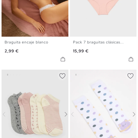
Braguita encaje blanco
Pack 7 braguitas clásicas...
S
M
L
S
M
L
Precio
Precio
2,99 €
15,99 €