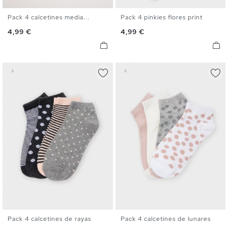
Pack 4 calcetines media...
Pack 4 pinkies flores print
U
U
Precio
Precio
4,99 €
4,99 €
Pack 4 calcetines de rayas
Pack 4 calcetines de lunares
U
U