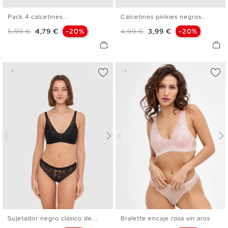
Pack 4 calcetines...
Calcetines pinkies negros...
U
U
Precio base
Precio
Precio base
Precio
5,99 €
4,79 €
-20%
4,99 €
3,99 €
-20%
Sujetador negro clásico de...
Bralette encaje rosa sin aros
S
M
L
XL
S
M
L
XL