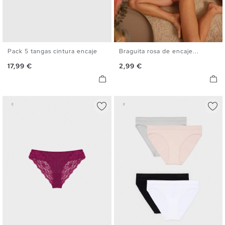
Pack 5 tangas cintura encaje
Braguita rosa de encaje...
S
M
L
S
M
L
Precio
Precio
17,99 €
2,99 €