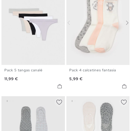
Pack 5 tangas canalé
Pack 4 calcetines fantasía
S
M
L
U
Precio
Precio
11,99 €
5,99 €