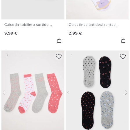
Calcetín tobillero surtido...
Calcetines antideslizantes...
U
U
Precio
Precio
9,99 €
2,99 €