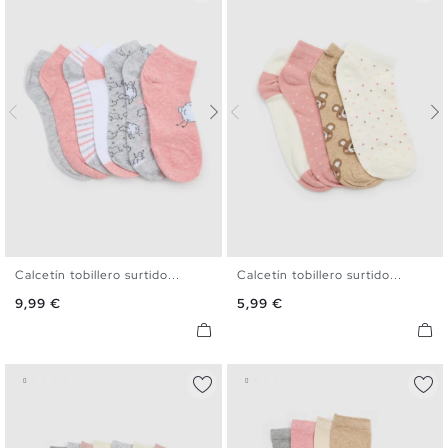
Calcetín tobillero surtido...
Calcetín tobillero surtido...
U
U
Precio
Precio
9,99 €
5,99 €