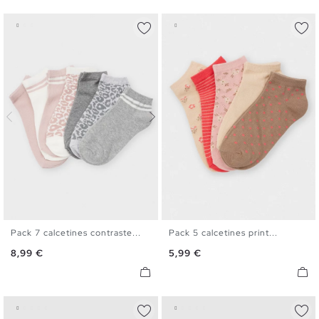
Pack 7 calcetines contraste...
Pack 5 calcetines print...
U
U
Precio
Precio
8,99 €
5,99 €