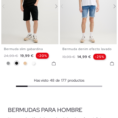
Bermuda slim gabardina
Bermuda denim efecto lavado
36
38
40
42
44
46
36
38
40
42
44
46
Precio base
Precio
24,99 €
19,99 €
-20%
Precio base
Precio
19,99 €
14,99 €
-25%
48
48
Gris
Negro
Beige
Blanco
Has visto
48
de
177
productos
BERMUDAS PARA HOMBRE