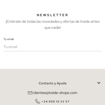
NEWSLETTER
¡Entérate de todas las novedades y ofertas de Inside antes
que nadie!
Tu email
Mujer
Hombre
Contacto y Ayuda
He leído y entiendo la
política de privacidad
y acepto recibir
comunicaciones comerciales personalizadas de Inside.
clientes@inside-shops.com
QUIERO SUSCRIBIRME
+34 900 10 32 57