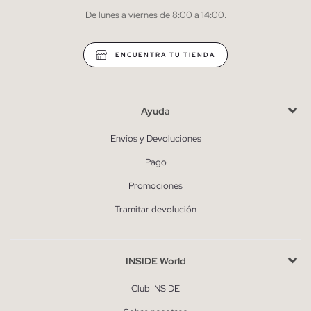
De lunes a viernes de 8:00 a 14:00.
* Puedes cancelar la suscripción en cualquier momento.
ENCUENTRA TU TIENDA
Ayuda
Envíos y Devoluciones
Pago
Promociones
Tramitar devolución
INSIDE World
Club INSIDE