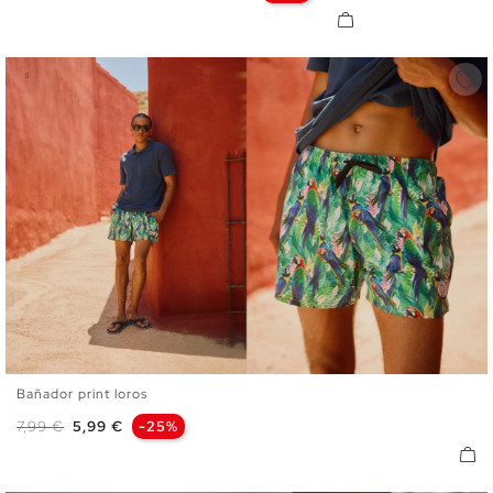
Bañador print loros
S
M
L
XL
XXL
Precio base
Precio
7,99 €
5,99 €
-25%