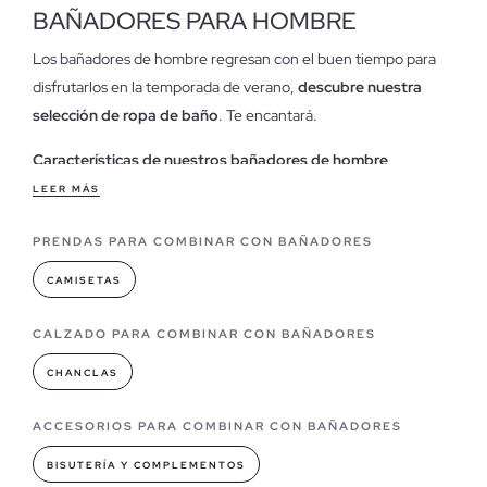
BAÑADORES PARA HOMBRE
Los bañadores de hombre regresan con el buen tiempo para
disfrutarlos en la temporada de verano,
descubre nuestra
selección de ropa de baño
. Te encantará.
Características de nuestros bañadores de hombre
Nuestros bañadores de hombre están diseñados pensando en
LEER MÁS
las tendencias actuales, con
estampados vanguardistas y
PRENDAS PARA COMBINAR CON BAÑADORES
colores vibrantes
se proclaman como los imprescindibles que
no podrás dejar escapar para disfrutar de la época estival junto
CAMISETAS
con tu
gorra
favorita y un buen par de
sandalias
.
En nuestra tienda online encontrarás los
modelos más
CALZADO PARA COMBINAR CON BAÑADORES
atrevidos, divertidos, clásicos o sencillos
que necesites
CHANCLAS
comprar, siempre hay un bañador perfecto para ti.
ACCESORIOS PARA COMBINAR CON BAÑADORES
Modelos de bañadores que puedes encontrar en INSIDE
Cada año la ropa de baño nos brinda la oportunidad de
poder
BISUTERÍA Y COMPLEMENTOS