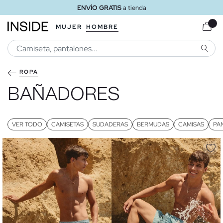
ENVÍO GRATIS
a tienda
MUJER
HOMBRE
BUSCA
ROPA
BAÑADORES
VER TODO
CAMISETAS
SUDADERAS
BERMUDAS
CAMISAS
PA