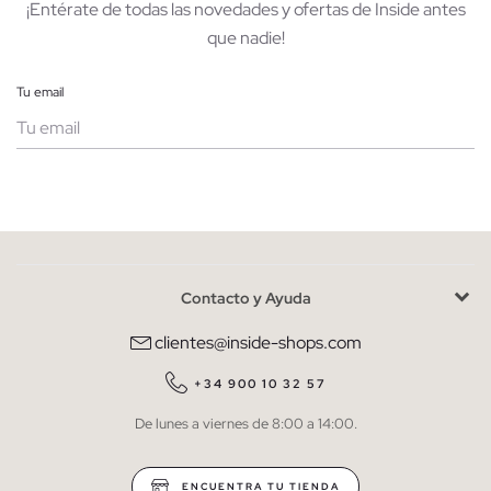
¡Entérate de todas las novedades y ofertas de Inside antes
que nadie!
Tu email
Mujer
Hombre
Contacto y Ayuda
He leído y entiendo la
política de privacidad
y acepto recibir
comunicaciones comerciales personalizadas de Inside.
clientes@inside-shops.com
QUIERO SUSCRIBIRME
+34 900 10 32 57
De lunes a viernes de 8:00 a 14:00.
* Puedes cancelar la suscripción en cualquier momento.
ENCUENTRA TU TIENDA