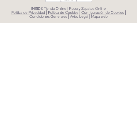
INSIDE Tienda Online | Ropa y Zapatos Online
|
|
|
Política de Privacidad
Política de Cookies
Configuración de Cookies
|
|
Condiciones Generales
Aviso Legal
Mapa web